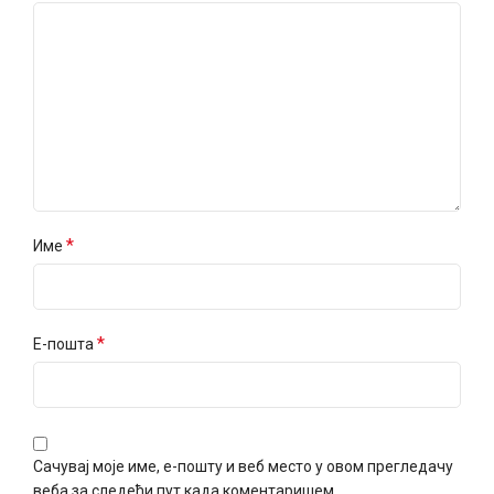
*
Име
*
Е-пошта
Сачувај моје име, е-пошту и веб место у овом прегледачу
веба за следећи пут када коментаришем.