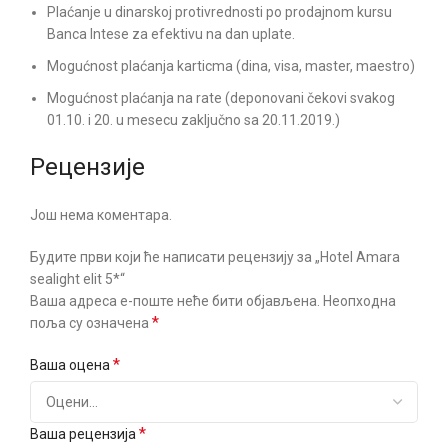
Plaćanje u dinarskoj protivrednosti po prodajnom kursu
Banca Intese za efektivu na dan uplate.
Mogućnost plaćanja karticma (dina, visa, master, maestro)
Mogućnost plaćanja na rate (deponovani čekovi svakog
01.10. i 20. u mesecu zaključno sa 20.11.2019.)
Рецензије
Још нема коментара.
Будите први који ће написати рецензију за „Hotel Amara
sealight elit 5*“
Ваша адреса е-поште неће бити објављена.
Неопходна
*
поља су означена
*
Ваша оцена
*
Ваша рецензија