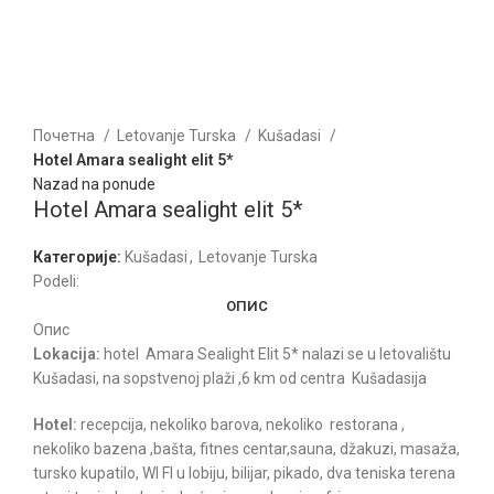
Kliknite za uvećanje
Почетна
Letovanje Turska
Kušadasi
Hotel Amara sealight elit 5*
Nazad na ponude
Hotel Amara sealight elit 5*
Категорије:
Kušadasi
,
Letovanje Turska
Podeli:
ОПИС
Опис
Lokacija:
hotel Amara Sealight Elit 5* nalazi se u letovalištu
Kušadasi, na sopstvenoj plaži ,6 km od centra Kušadasija
Hotel:
recepcija, nekoliko barova, nekoliko restorana ,
nekoliko bazena ,bašta, fitnes centar,sauna, džakuzi, masaža,
tursko kupatilo, WI FI u lobiju, bilijar, pikado, dva teniska terena