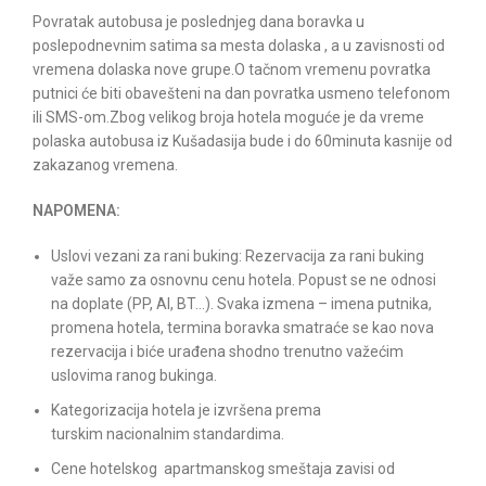
Povratak autobusa je poslednjeg dana boravka u
poslepodnevnim satima sa mesta dolaska , a u zavisnosti od
vremena dolaska nove grupe.O tačnom vremenu povratka
putnici će biti obavešteni na dan povratka usmeno telefonom
ili SMS-om.Zbog velikog broja hotela moguće je da vreme
polaska autobusa iz Kušadasija bude i do 60minuta kasnije od
zakazanog vremena.
NAPOMENA:
Uslovi vezani za rani buking: Rezervacija za rani buking
važe samo za osnovnu cenu hotela. Popust se ne odnosi
na doplate (PP, AI, BT…). Svaka izmena – imena putnika,
promena hotela, termina boravka smatraće se kao nova
rezervacija i biće urađena shodno trenutno važećim
uslovima ranog bukinga.
Kategorizacija hotela je izvršena prema
turskim nacionalnim standardima.
Cene hotelskog apartmanskog smeštaja zavisi od