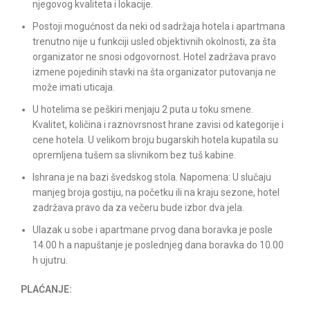
njegovog kvaliteta i lokacije.
Postoji mogućnost da neki od sadržaja hotela i apartmana
trenutno nije u funkciji usled objektivnih okolnosti, za šta
organizator ne snosi odgovornost. Hotel zadržava pravo
izmene pojedinih stavki na šta organizator putovanja ne
može imati uticaja.
U hotelima se peškiri menjaju 2 puta u toku smene.
Kvalitet, količina i raznovrsnost hrane zavisi od kategorije i
cene hotela. U velikom broju bugarskih hotela kupatila su
opremljena tušem sa slivnikom bez tuš kabine.
Ishrana je na bazi švedskog stola. Napomena: U slučaju
manjeg broja gostiju, na početku ili na kraju sezone, hotel
zadržava pravo da za večeru bude izbor dva jela.
Ulazak u sobe i apartmane prvog dana boravka je posle
14.00 h a napuštanje je poslednjeg dana boravka do 10.00
h ujutru.
PLAĆANJE: