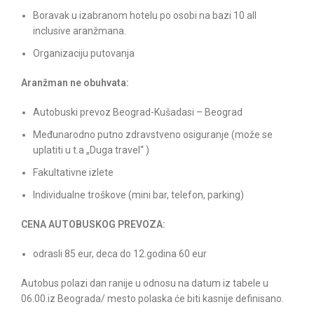
Boravak u izabranom hotelu po osobi na bazi 10 all
inclusive aranžmana.
Organizaciju putovanja
Aranžman ne obuhvata:
Autobuski prevoz Beograd-Kušadasi – Beograd
Međunarodno putno zdravstveno osiguranje (može se
uplatiti u t.a „Duga travel“ )
Fakultativne izlete
Individualne troškove (mini bar, telefon, parking)
CENA AUTOBUSKOG PREVOZA:
odrasli 85 eur, deca do 12.godina 60 eur
Autobus polazi dan ranije u odnosu na datum iz tabele u
06.00.iz Beograda/ mesto polaska će biti kasnije definisano.