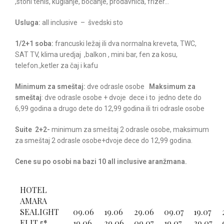
,stoni tenis, kuglanje, boćanje, prodavnica, frizer…
Usluga:
all inclusive – švedski sto
1/2+1 soba:
francuski ležaj ili dva normalna kreveta, TWC,
SAT TV, klima uredjaj ,balkon , mini bar, fen za kosu,
telefon.,ketler za čaj i kafu
Minimum za smeštaj:
dve odrasle osobe
Maksimum za
smeštaj
: dve odrasle osobe + dvoje dece i to jedno dete do
6,99 godina a drugo dete do 12,99 godina ili tri odrasle osobe
Suite 2+2-
minimum za smeštaj 2 odrasle osobe, maksimum
za smeštaj 2 odrasle osobe+dvoje dece do 12,99 godina.
Cene su po osobi na bazi 10 all inclusive aranžmana.
HOTEL
AMARA
SEALIGHT
09.06
19.06
29.06
09.07
19.07
ELIT 5*
19.06
29.06
09.07
19.07
29.07