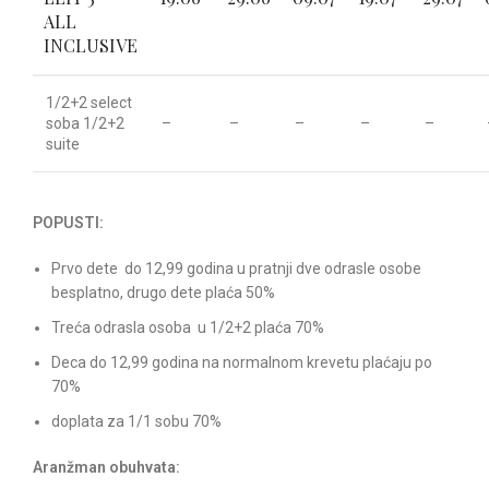
ALL
INCLUSIVE
1/2+2 select
soba 1/2+2
–
–
–
–
–
suite
POPUSTI:
Prvo dete do 12,99 godina u pratnji dve odrasle osobe
besplatno, drugo dete plaća 50%
Treća odrasla osoba u 1/2+2 plaća 70%
Deca do 12,99 godina na normalnom krevetu plaćaju po
70%
doplata za 1/1 sobu 70%
Aranžman obuhvata: