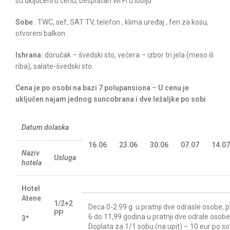
su uključeni u cenu, besplatan Wi Fi u lobiju
Sobe
: TWC, sef, SAT TV, telefon , klima uređaj , fen za kosu,
otvoreni balkon.
Ishrana:
doručak – švedski sto, večera – izbor tri jela (meso ili
riba), salate-švedski sto.
Cena je po osobi na bazi 7 polupansiona
–
U cenu je
uključen najam jednog suncobrana i dve ležaljke po sobi
Datum dolaska
16.06
23.06
30.06
07.07
14.07
Naziv
Usluga
hotela
Hotel
Atene
1/2+2
Deca 0-2.99 g u pratnji dve odrasle osobe, 
PP
6 do 11,99 godina u pratnji dve odrale osobe
3*
Doplata za 1/1 sobu (na upit) – 10 eur po so