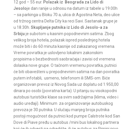
12 god – 55 eur.
Polazak iz Beograda za Lido di
Jesolo
je dan ranije u odnosu na datum iz tabele u 19.00h
– sa parkinga u Bloku 70 a, ulica dr.Agostina Neta, deo ulice
od tržnog centra Delta City ka reci Savi. Sastanak grupe je
u 18.30h.
Skupljanje putnika iz Lido di Jesolo-a za
Srbiju
je subotom u kasnim popodnevnim satima. Zbog
velikog broja hotela, polazak ispred poslednjeg hotela
može biti i do 60 minuta kasnije od zakazanog vremena.
Vreme povratka je uslovljeno lokalnim zakonskim
propisima o bezbednosti saobraćaja i zavisi od vremena
dolaska nove grupe. O tačnom vremenu povratka, putnici
će biti obavešteni u prepodnevnim satima na dan povratka
putem infotabli, usmeno, telefonom ili SMS-om. Biće
organizovan prevoz iz Novog Sada uz doplatu od 1.950,00
dinara po osobi (povratna karta). U pitanju su visokopodni
autobusi turističke klase sa svim sadržajima (klima, video i
audio uređaji). Minimum za organizovanje autobuskog
prevoza je 30 putnika. U slučaju manjeg broja putnika
postoji mogućnost da putnici kod pumpe Calstrote kod San
Dove di Piave pređu u autobus /mini bus lokalnog partnera
koji će ih odvesti na odredište, ili će autobus za Rimini prvo