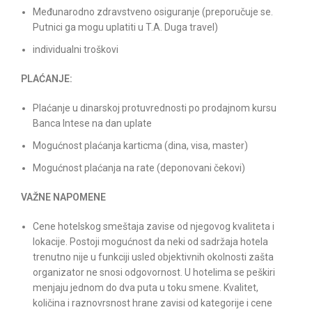
Međunarodno zdravstveno osiguranje (preporučuje se.
Putnici ga mogu uplatiti u T.A. Duga travel)
individualni troškovi
PLAĆANJE:
Plaćanje u dinarskoj protuvrednosti po prodajnom kursu
Banca Intese na dan uplate
Mogućnost plaćanja karticma (dina, visa, master)
Mogućnost plaćanja na rate (deponovani čekovi)
VAŽNE NAPOMENE
Cene hotelskog smeštaja zavise od njegovog kvaliteta i
lokacije. Postoji mogućnost da neki od sadržaja hotela
trenutno nije u funkciji usled objektivnih okolnosti zašta
organizator ne snosi odgovornost. U hotelima se peškiri
menjaju jednom do dva puta u toku smene. Kvalitet,
količina i raznovrsnost hrane zavisi od kategorije i cene