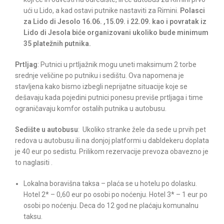
ući u Lido, a kad ostavi putnike nastaviti za Rimini.
Polasci
za Lido di Jesolo 16.06. ,15.09. i 22.09. kao i povratak iz
Lido di Jesola biće organizovani ukoliko bude minimum
35 platežnih putnika.
Prtljag
: Putnici u prtljažnik mogu uneti maksimum 2 torbe
srednje veličine po putniku i sedištu. Ova napomena je
stavljena kako bismo izbegli neprijatne situacije koje se
dešavaju kada pojedini putnici ponesu previše prtljaga i time
ograničavaju komfor ostalih putnika u autobusu.
Sedište u autobusu
: Ukoliko stranke žele da sede u prvih pet
redova u autobusu ili na donjoj platformi u dabldekeru doplata
je 40 eur po sedistu. Prilikom rezervacije prevoza obavezno je
to naglasiti .
Lokalna boravišna taksa – plaća se u hotelu po dolasku.
Hotel 2* – 0,60 eur po osobi po noćenju. Hotel 3* – 1 eur po
osobi po noćenju. Deca do 12 god ne plaćaju komunalnu
taksu.