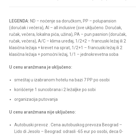
LEGENDA:
ND – noćenje sa doručkom, PP – polupansion
(doručak i večera), AI – all inclusive (sve uključeno. Doručak,
ručak, večera, lokalna pića, užina), PA – pun pasnion (doručak,
ručak, večera), A/C – klima uređaj, 1/2+2 – francuski ležaj ili 2
klasična ležaja + krevet na sprat, 1/2+1 – francuski ležaj ili 2
klasična ležaja + pomoćni ležaj, 1/1 – jednokrevetna soba
U cenu aranžmana je uključeno:
smeštaj u izabranom hotelu na bazi 7 PP po osobi
korišćenje 1 suncobrana i 2 ležaljke po sobi
organizacija putovanja
U cenu aranžmana nije uključeno:
Autobuski prevoz . Cena autobuskog prevoza Beograd –
Lido di Jesolo – Beograd: odrasli -65 eur po osobi, deca 0-