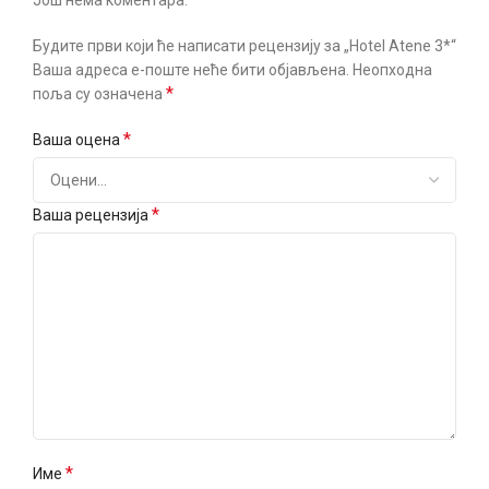
Будите први који ће написати рецензију за „Hotel Atene 3*“
Ваша адреса е-поште неће бити објављена.
Неопходна
*
поља су означена
*
Ваша оцена
*
Ваша рецензија
*
Име