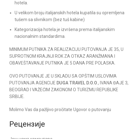
hotela.
U velikom broju italijanskih hotela kupatila su opremljena
tušem sa slivnikom (bez tuš kabine)
Kategorizacija hotela je izvršena prema italijanskim
nacionalnim standardima.
MINIMUM PUTNIKA ZA REALIZACIJU PUTOVANJA JE 35, U
SUPROTNOM KRAJNJI ROK ZA OTKAZ ARANŽMANA I
OBAVEŠTAVANJE PUTNIKA JE 5 DANA PRE POLASKA.
OVO PUTOVANJE JE U SKLADU SA OPŠTIM USLOVIMA
PUTOVANJA AGENCIJE
DUGA TRAVEL D.O.O
., IVANA ĐAJE 3,
BEOGRAD I VAŽEĆIM ZAKONOM O TURIZMU REPUBLIKE
SRBIJE.
Molimo Vas da pažljivo pročitate Ugovor o putovanju
Рецензије
Још нема коментара.