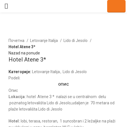
Kliknite za uvećanje
Почетна
Letovanje Italija
Lido di Jesolo
Hotel Atene 3*
Nazad na ponude
Hotel Atene 3*
Категорије:
Letovanje Italija
,
Lido di Jesolo
Podeli:
ОПИС
Опис
Lokacija:
hotel Atene 3 * nalazi se u centralnom delu
poznatog letovališta Lido di Jesolo,udaljen je 70 metara od
plaže letovališta Lido di Jesolo
Hotel:
lobi, terasa, restoran, 1 suncobran i 2 ležaljke na plaži