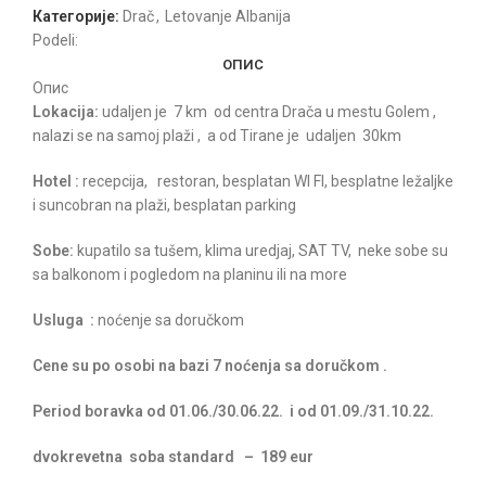
Категорије:
Drač
,
Letovanje Albanija
Podeli:
ОПИС
Опис
Lokacija:
udaljen je 7 km od centra Drača u mestu Golem ,
nalazi se na samoj plaži , a od Tirane je udaljen 30km
Hotel :
recepcija, restoran, besplatan WI FI, besplatne ležaljke
i suncobran na plaži, besplatan parking
Sobe:
kupatilo sa tušem, klima uredjaj, SAT TV, neke sobe su
sa balkonom i pogledom na planinu ili na more
Usluga :
noćenje sa doručkom
Cene su po osobi na bazi 7 noćenja sa doručkom .
Period boravka od 01.06./30.06.22. i od 01.09./31.10.22.
dvokrevetna soba standard – 189 eur