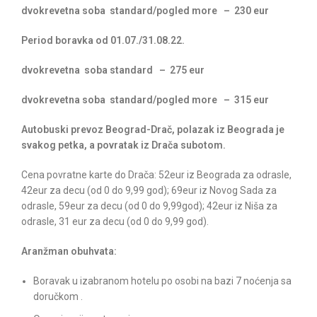
dvokrevetna soba standard/pogled more – 230 eur
Period boravka od 01.07./31.08.22.
dvokrevetna soba standard – 275 eur
dvokrevetna soba standard/pogled more – 315 eur
Autobuski prevoz Beograd-Drač, polazak iz Beograda je
svakog petka, a povratak iz Drača subotom.
Cena povratne karte do Drača: 52eur iz Beograda za odrasle,
42eur za decu (od 0 do 9,99 god); 69eur iz Novog Sada za
odrasle, 59eur za decu (od 0 do 9,99god); 42eur iz Niša za
odrasle, 31 eur za decu (od 0 do 9,99 god).
Aranžman obuhvata:
Boravak u izabranom hotelu po osobi na bazi 7 noćenja sa
doručkom .