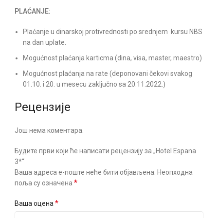
PLAĆANJE:
Plaćanje u dinarskoj protivrednosti po srednjem kursu NBS
na dan uplate.
Mogućnost plaćanja karticma (dina, visa, master, maestro)
Mogućnost plaćanja na rate (deponovani čekovi svakog
01.10. i 20. u mesecu zaključno sa 20.11.2022.)
Рецензије
Још нема коментара.
Будите први који ће написати рецензију за „Hotel Espana
3*“
Ваша адреса е-поште неће бити објављена.
Неопходна
*
поља су означена
*
Ваша оцена