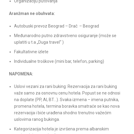
Organizaciju putovanja
Aranžman ne obuhvata:
Autobuski prevoz Beograd – Drač – Beograd
Međunarodno putno zdravstveno osiguranje (može se
uplatiti u t.a „Duga travel“ )
Fakultativne izlete
Individualne troškove (mini bar, telefon, parking)
NAPOMENA:
Uslovi vezani za rani buking: Rezervacija za rani buking
važe samo za osnovnu cenu hotela. Popust se ne odnosi
na doplate (PP, AI, BT…). Svaka izmena – imena putnika,
promena hotela, termina boravka smatraće se kao nova
rezervacija i biće urađena shodno trenutno važećim
uslovima ranog bukinga.
Kategorizacija hotela je izvršena prema albanskim