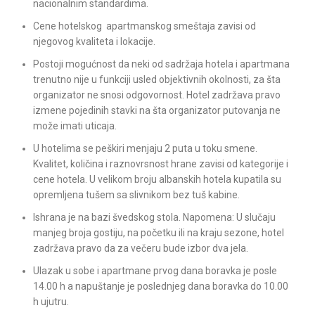
nacionalnim standardima.
Cene hotelskog apartmanskog smeštaja zavisi od
njegovog kvaliteta i lokacije.
Postoji mogućnost da neki od sadržaja hotela i apartmana
trenutno nije u funkciji usled objektivnih okolnosti, za šta
organizator ne snosi odgovornost. Hotel zadržava pravo
izmene pojedinih stavki na šta organizator putovanja ne
može imati uticaja.
U hotelima se peškiri menjaju 2 puta u toku smene.
Kvalitet, količina i raznovrsnost hrane zavisi od kategorije i
cene hotela. U velikom broju albanskih hotela kupatila su
opremljena tušem sa slivnikom bez tuš kabine.
Ishrana je na bazi švedskog stola. Napomena: U slučaju
manjeg broja gostiju, na početku ili na kraju sezone, hotel
zadržava pravo da za večeru bude izbor dva jela.
Ulazak u sobe i apartmane prvog dana boravka je posle
14.00 h a napuštanje je poslednjeg dana boravka do 10.00
h ujutru.