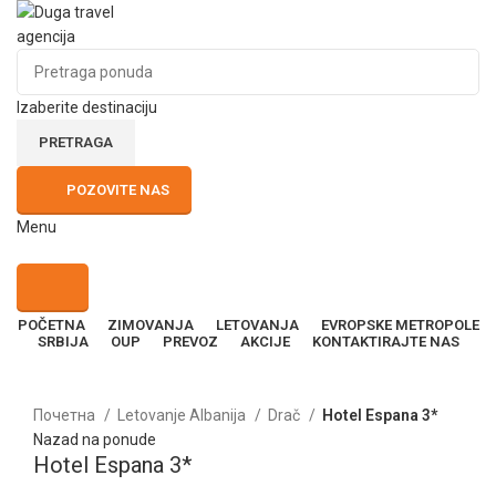
Izaberite destinaciju
PRETRAGA
POZOVITE NAS
Menu
POČETNA
ZIMOVANJA
LETOVANJA
EVROPSKE METROPOLE
SRBIJA
OUP
PREVOZ
AKCIJE
KONTAKTIRAJTE NAS
Kliknite za uvećanje
Почетна
Letovanje Albanija
Drač
Hotel Espana 3*
Nazad na ponude
Hotel Espana 3*