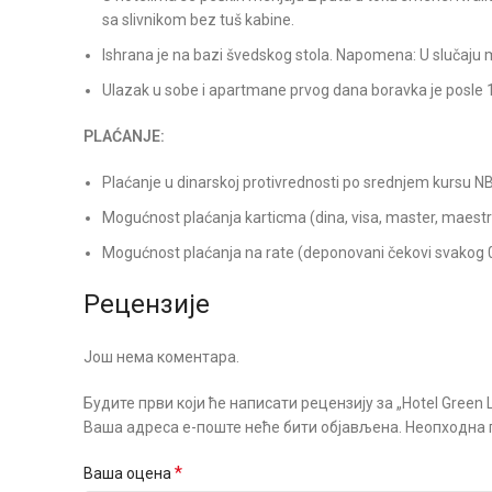
sa slivnikom bez tuš kabine.
Ishrana je na bazi švedskog stola. Napomena: U slučaju ma
Ulazak u sobe i apartmane prvog dana boravka je posle 1
PLAĆANJE:
Plaćanje u dinarskoj protivrednosti po srednjem kursu N
Mogućnost plaćanja karticma (dina, visa, master, maest
Mogućnost plaćanja na rate (deponovani čekovi svakog 01
Рецензије
Још нема коментара.
Будите први који ће написати рецензију за „Hotel Green L
Ваша адреса е-поште неће бити објављена.
Неопходна 
*
Ваша оцена