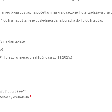
njeg broja gostiju, na početku ili na kraju sezone, hotel zadržava pravo
4.00 h a napuštanje je poslednjeg dana boravka do 10.00 h ujutru.
BS na dan uplate.
ro)
.10. i 20. u mesecu zaključno sa 20.11.2025.)
ife Resort 3++*“
*
поља су означена