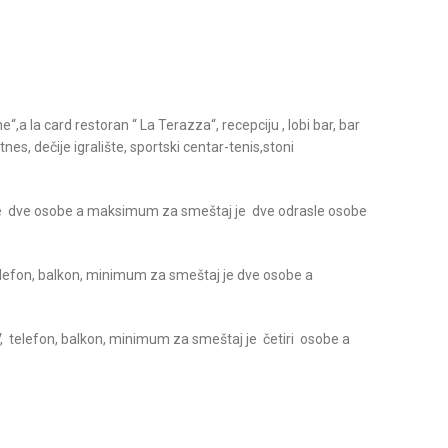
“,a la card restoran “ La Terazza“, recepciju , lobi bar, bar
es, dečije igralište, sportski centar-tenis,stoni
j je dve osobe a maksimum za smeštaj je dve odrasle osobe
elefon, balkon, minimum za smeštaj je dve osobe a
, telefon, balkon, minimum za smeštaj je četiri osobe a