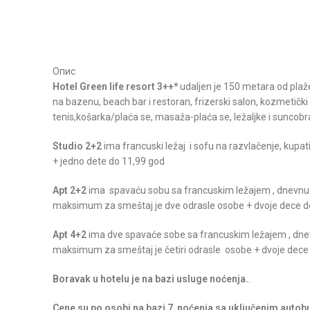
Kliknite za uvećanje
Опис
Hotel Green life resort 3++*
udaljen je 150 metara od plaž
na bazenu, beach bar i restoran, frizerski salon, kozmetički 
tenis,košarka/plaća se, masaža-plaća se, ležaljke i suncobra
Studio 2+2
ima francuski ležaj i sofu na razvlačenje, kup
+ jedno dete do 11,99 god
Apt 2+2
ima spavaću sobu sa francuskim ležajem , dnevnu s
maksimum za smeštaj je dve odrasle osobe + dvoje dece do 1
Apt 4+2
ima dve spavaće sobe sa francuskim ležajem , dnev
maksimum za smeštaj je četiri odrasle osobe + dvoje dece d
Boravak u hotelu je na bazi usluge noćenja.
.
Cene su po osobi na bazi 7 noćenja sa uključenim aut