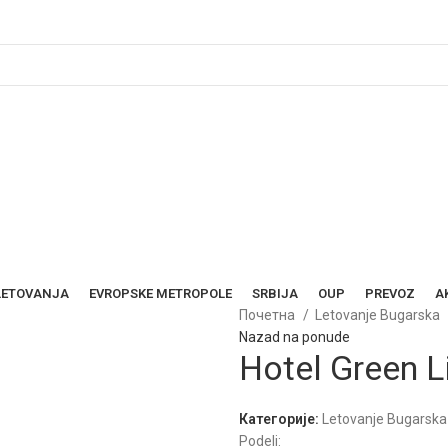
LETOVANJA
EVROPSKE METROPOLE
SRBIJA
OUP
PREVOZ
A
Почетна
Letovanje Bugarska
Nazad na ponude
Hotel Green L
Категорије:
Letovanje Bugarska
Podeli: