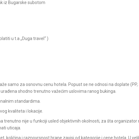
ak iz Bugarske subotom
iti u t.a „Duga travel“ )
g važe samo za osnovnu cenu hotela. Popust se ne odnosi na doplate (PP
će urađena shodno trenutno važećim uslovima ranog bukinga.
onalnim standardima.
 kvaliteta i lokacije.
 trenutno nije u funkciji usled objektivnih okolnosti, za šta organizat
ti uticaja.
et, količina i raznovrsnost hrane zavisi od kategorije i cene hotela. U 