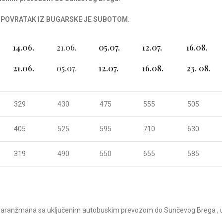
 POVRATAK IZ BUGARSKE JE SUBOTOM.
14.06.
21.06.
05.07.
12.07.
16.08.
21.06.
05.07.
12.07.
16.08.
23. 08.
329
430
475
555
505
405
525
595
710
630
319
490
550
655
585
a aranžmana sa uključenim autobuskim prevozom do Sunčevog Brega , u