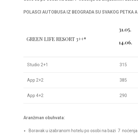
POLASCI AUTOBUSA IZ BEOGRADA SU SVAKOG PETKA A
31.05.
GREEN LIFE RESORT 3++*
14.06.
Studio 2+1
315
App 2+2
385
App 4+2
290
Aranžman obuhvata:
Boravak u izabranom hotelu po osobi na bazi 7 noćenj