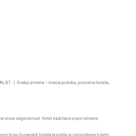
, AI, BT…). Svaka izmena – imena putnika, promena hotela,
or ne snosi odgovornost. Hotel zadržava pravo izmene
velikom broju bugarskih hotela kupatila su opremljena tušem