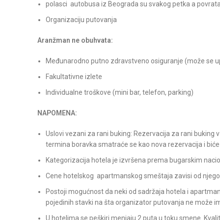
polasci autobusa iz Beograda su svakog petka a povrat
Organizaciju putovanja
Aranžman ne obuhvata:
Međunarodno putno zdravstveno osiguranje (može se uplat
Fakultativne izlete
Individualne troškove (mini bar, telefon, parking)
NAPOMENA:
Uslovi vezani za rani buking: Rezervacija za rani bukin
termina boravka smatraće se kao nova rezervacija i bi
Kategorizacija hotela je izvršena prema bugarskim naci
Cene hotelskog apartmanskog smeštaja zavisi od njegovog
Postoji mogućnost da neki od sadržaja hotela i apartmana
pojedinih stavki na šta organizator putovanja ne može ima
U hotelima se peškiri menjaju 2 puta u toku smene. Kvalit