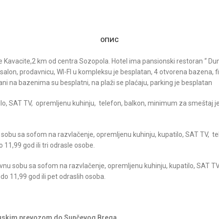
ОПИС
e Kavacite,2 km od centra Sozopola. Hotel ima
pansionski restoran “ Dune
salon, prodavnicu, WI-FI u kompleksu je besplatan, 4 otvorena bazena, fitn
ni na bazenima su besplatni, na plaži se plaćaju, parking je besplatan
atilo, SAT TV, opremljenu kuhinju, telefon, balkon, minimum za smešta
obu sa sofom na razvlačenje, opremljenu kuhinju, kupatilo, SAT TV, t
1,99 god ili tri odrasle osobe.
nu sobu sa sofom na razvlačenje, opremljenu kuhinju, kupatilo, SAT TV
o 11,99 god ili pet odraslih osoba.
obuskim prevozom do Sunčevog Brega.