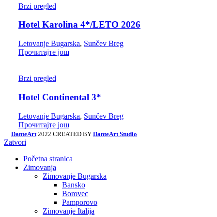
Brzi pregled
Hotel Karolina 4*/LETO 2026
Letovanje Bugarska
,
Sunčev Breg
Прочитајте још
Brzi pregled
Hotel Continental 3*
Letovanje Bugarska
,
Sunčev Breg
Прочитајте још
DanteArt
2022 CREATED BY
DanteArt Studio
Zatvori
Početna stranica
Zimovanja
Zimovanje Bugarska
Bansko
Borovec
Pamporovo
Zimovanje Italija