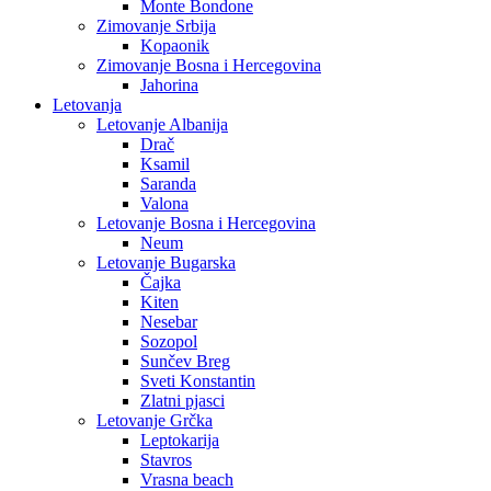
Monte Bondone
Zimovanje Srbija
Kopaonik
Zimovanje Bosna i Hercegovina
Jahorina
Letovanja
Letovanje Albanija
Drač
Ksamil
Saranda
Valona
Letovanje Bosna i Hercegovina
Neum
Letovanje Bugarska
Čajka
Kiten
Nesebar
Sozopol
Sunčev Breg
Sveti Konstantin
Zlatni pjasci
Letovanje Grčka
Leptokarija
Stavros
Vrasna beach