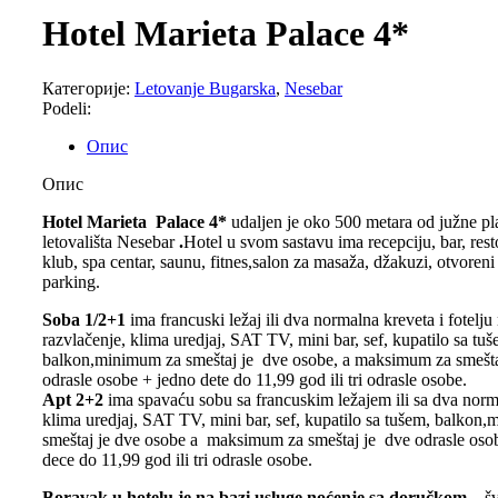
Hotel Marieta Palace 4*
Категорије:
Letovanje Bugarska
,
Nesebar
Podeli:
Опис
Опис
Hotel Marieta Palace 4*
udaljen je oko 500 metara od južne p
letovališta Nesebar
.
Hotel u svom sastavu ima
recepciju, bar, res
klub, spa centar, saunu, fitnes,salon za masaža, džakuzi, otvoreni
parking.
Soba 1/2+1
ima francuski ležaj ili dva normalna kreveta i fotelju
razvlačenje, klima uredjaj, SAT TV, mini bar, sef, kupatilo sa tuš
balkon,minimum za smeštaj
je
dve osobe, a maksimum za smešta
odrasle osobe + jedno dete do 11,99 god ili tri odrasle osobe.
Apt 2+2
ima spavaću sobu sa francuskim ležajem ili sa dva norm
klima uredjaj, SAT TV, mini bar, sef, kupatilo sa tušem, balkon
smeštaj je dve osobe a maksimum za smeštaj je dve odrasle oso
dece do 11,99 god ili tri odrasle osobe.
Boravak u hotelu je na bazi usluge noćenje sa doručkom
– šv