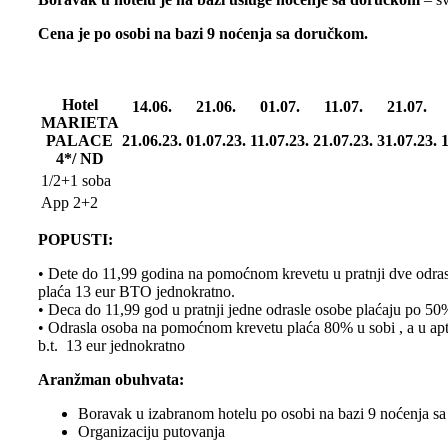
Cena je po osobi na bazi 9 noćenja sa doručkom.
Hotel
14.06.
21.06.
01.07.
11.07.
21.07.
MARIETA
PALACE
21.06.23.
01.07.23.
11.07.23.
21.07.23.
31.07.23.
1
4*/ ND
1/2+1 soba
App 2+2
POPUSTI:
• Dete do 11,99 godina na pomoćnom krevetu u pratnji dve odra
plaća 13 eur BTO jednokratno.
• Deca do 11,99 god u pratnji jedne odrasle osobe plaćaju po 50
• Odrasla osoba na pomoćnom krevetu plaća 80% u sobi , a u ap
b.t. 13 eur jednokratno
Aranžman obuhvata:
Boravak u izabranom hotelu po osobi na bazi 9 noćenja s
Organizaciju putovanja