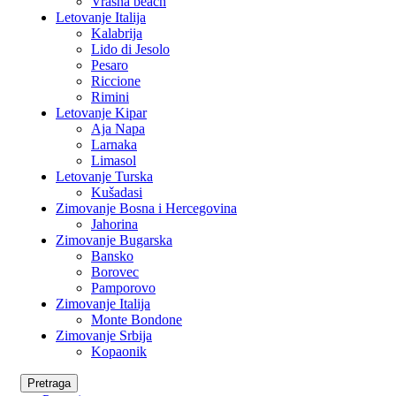
Vrasna beach
Letovanje Italija
Kalabrija
Lido di Jesolo
Pesaro
Riccione
Rimini
Letovanje Kipar
Aja Napa
Larnaka
Limasol
Letovanje Turska
Kušadasi
Zimovanje Bosna i Hercegovina
Jahorina
Zimovanje Bugarska
Bansko
Borovec
Pamporovo
Zimovanje Italija
Monte Bondone
Zimovanje Srbija
Kopaonik
Pretraga