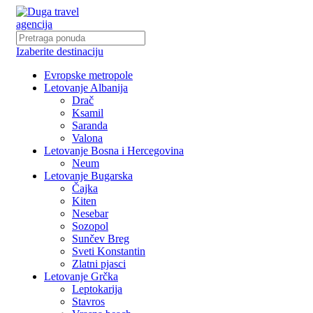
Izaberite destinaciju
Evropske metropole
Letovanje Albanija
Drač
Ksamil
Saranda
Valona
Letovanje Bosna i Hercegovina
Neum
Letovanje Bugarska
Čajka
Kiten
Nesebar
Sozopol
Sunčev Breg
Sveti Konstantin
Zlatni pjasci
Letovanje Grčka
Leptokarija
Stavros