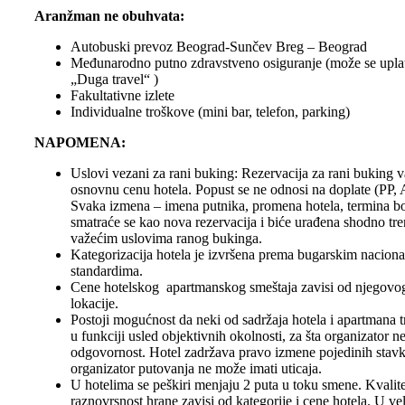
Aranžman ne obuhvata:
Autobuski prevoz Beograd-Sunčev Breg – Beograd
Međunarodno putno zdravstveno osiguranje (može se uplati
„Duga travel“ )
Fakultativne izlete
Individualne troškove (mini bar, telefon, parking)
NAPOMENA:
Uslovi vezani za rani buking: Rezervacija za rani buking 
osnovnu cenu hotela. Popust se ne odnosi na doplate (PP,
Svaka izmena – imena putnika, promena hotela, termina b
smatraće se kao nova rezervacija i biće urađena shodno tr
važećim uslovima ranog bukinga.
Kategorizacija hotela je izvršena prema bugarskim nacion
standardima.
Cene hotelskog apartmanskog smeštaja zavisi od njegovog 
lokacije.
Postoji mogućnost da neki od sadržaja hotela i apartmana t
u funkciji usled objektivnih okolnosti, za šta organizator n
odgovornost. Hotel zadržava pravo izmene pojedinih stavki
organizator putovanja ne može imati uticaja.
U hotelima se peškiri menjaju 2 puta u toku smene. Kvalitet
raznovrsnost hrane zavisi od kategorije i cene hotela. U v