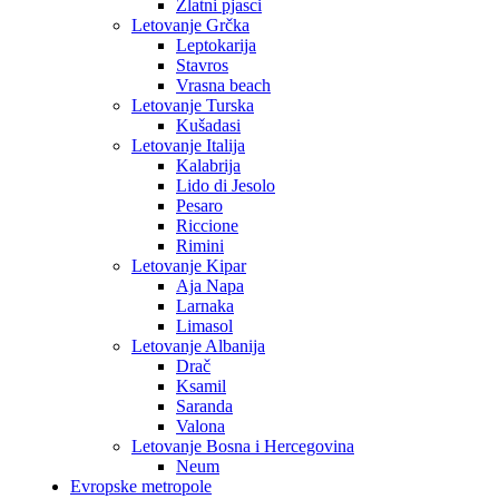
Zlatni pjasci
Letovanje Grčka
Leptokarija
Stavros
Vrasna beach
Letovanje Turska
Kušadasi
Letovanje Italija
Kalabrija
Lido di Jesolo
Pesaro
Riccione
Rimini
Letovanje Kipar
Aja Napa
Larnaka
Limasol
Letovanje Albanija
Drač
Ksamil
Saranda
Valona
Letovanje Bosna i Hercegovina
Neum
Evropske metropole