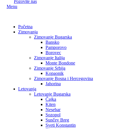
Pozovite nas
Menu
Početna
Zimovanja
Zimovanje Bugarska
Bansko
Pamporovo
Borovec
Zimovanje Italija
Monte Bondone
Zimovanje Srbija
Kopaonik
Zimovanje Bosna i Hercegovina
Jahorina
Letovanja
Letovanje Bugarska
Čajka
Kiten
Nesebar
Sozopol
Sunčev Breg
Sveti Konstantin