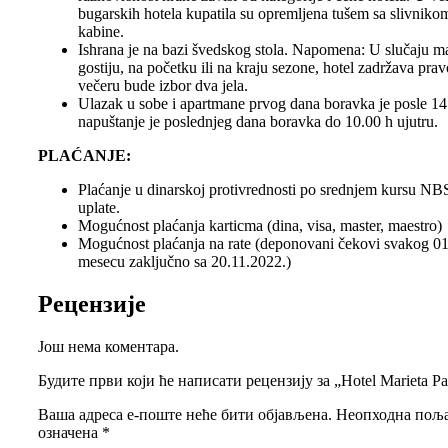
bugarskih hotela kupatila su opremljena tušem sa slivniko
kabine.
Ishrana je na bazi švedskog stola. Napomena: U slučaju m
gostiju, na početku ili na kraju sezone, hotel zadržava prav
večeru bude izbor dva jela.
Ulazak u sobe i apartmane prvog dana boravka je posle 14
napuštanje je poslednjeg dana boravka do 10.00 h ujutru.
PLAĆANJE:
Plaćanje u dinarskoj protivrednosti po srednjem kursu N
uplate.
Mogućnost plaćanja karticma (dina, visa, master, maestro)
Mogućnost plaćanja na rate (deponovani čekovi svakog 01.
mesecu zaključno sa 20.11.2022.)
Рецензије
Још нема коментара.
Будите први који ће написати рецензију за „Hotel Marieta Pa
Ваша адреса е-поште неће бити објављена.
Неопходна поља
означена
*