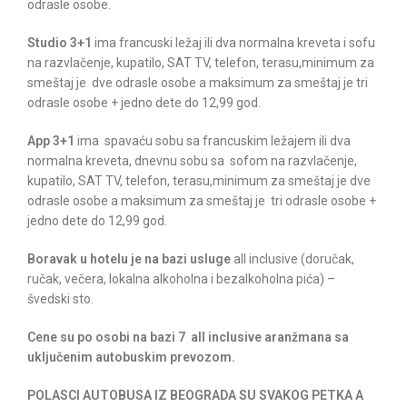
odrasle osobe.
Studio 3+1
ima francuski ležaj ili dva normalna kreveta i sofu
na razvlačenje, kupatilo, SAT TV, telefon, terasu,minimum za
smeštaj je dve odrasle osobe a maksimum za smeštaj je tri
odrasle osobe + jedno dete do 12,99 god.
App 3+1
ima spavaću sobu sa francuskim ležajem ili dva
normalna kreveta, dnevnu sobu sa sofom na razvlačenje,
kupatilo, SAT TV, telefon, terasu,minimum za smeštaj je dve
odrasle osobe a maksimum za smeštaj je tri odrasle osobe +
jedno dete do 12,99 god.
Boravak u hotelu je na bazi usluge
all inclusive (doručak,
ručak, večera, lokalna alkoholna i bezalkoholna pića) –
švedski sto.
Cene su po osobi na bazi 7 all inclusive aranžmana sa
uključenim autobuskim prevozom.
POLASCI AUTOBUSA IZ BEOGRADA SU SVAKOG PETKA A