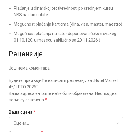
Plaćanje u dinarskoj protivrednosti po srednjem kursu
NBS na dan uplate.
Mogućnost plaćanja karticma (dina, visa, master, maestro)
Mogućnost plaćanja na rate (deponovani čekovi svakog
01.10. i 20. u mesecu zaključno sa 20.11.2026.)
Рецензије
Још нема коментара.
Будите први који ће написати рецензију за „Hotel Marvel
4*/ LETO 2026“
Ваша адреса е-поште неће бити објављена.
Неопходна
*
поља су означена
*
Ваша оцена