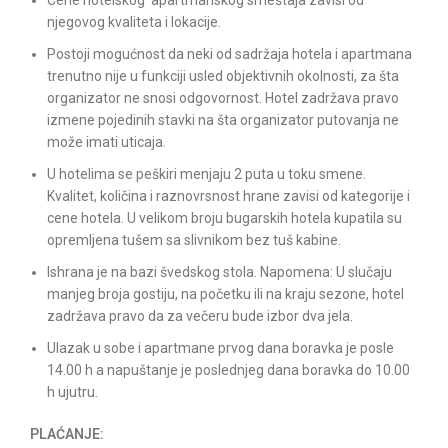
Cene hotelskog apartmanskog smeštaja zavisi od
njegovog kvaliteta i lokacije.
Postoji mogućnost da neki od sadržaja hotela i apartmana
trenutno nije u funkciji usled objektivnih okolnosti, za šta
organizator ne snosi odgovornost. Hotel zadržava pravo
izmene pojedinih stavki na šta organizator putovanja ne
može imati uticaja.
U hotelima se peškiri menjaju 2 puta u toku smene.
Kvalitet, količina i raznovrsnost hrane zavisi od kategorije i
cene hotela. U velikom broju bugarskih hotela kupatila su
opremljena tušem sa slivnikom bez tuš kabine.
Ishrana je na bazi švedskog stola. Napomena: U slučaju
manjeg broja gostiju, na početku ili na kraju sezone, hotel
zadržava pravo da za večeru bude izbor dva jela.
Ulazak u sobe i apartmane prvog dana boravka je posle
14.00 h a napuštanje je poslednjeg dana boravka do 10.00
h ujutru.
PLAĆANJE: