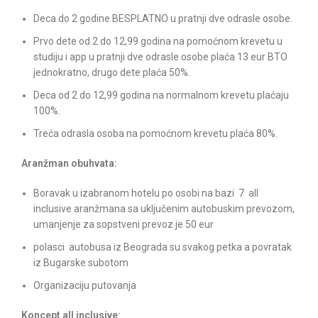
Deca do 2 godine BESPLATNO u pratnji dve odrasle osobe.
Prvo dete od 2 do 12,99 godina na pomoćnom krevetu u
studiju i app u pratnji dve odrasle osobe plaća 13 eur BTO
jednokratno, drugo dete plaća 50%.
Deca od 2 do 12,99 godina na normalnom krevetu plaćaju
100%.
Treća odrasla osoba na pomoćnom krevetu plaća 80%.
Aranžman obuhvata:
Boravak u izabranom hotelu po osobi na bazi 7 all
inclusive aranžmana sa uključenim autobuskim prevozom,
umanjenje za sopstveni prevoz je 50 eur
polasci autobusa iz Beograda su svakog petka a povratak
iz Bugarske subotom
Organizaciju putovanja
Koncept all inclusive: