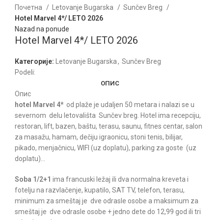
Почетна
Letovanje Bugarska
Sunčev Breg
Hotel Marvel 4*/ LETO 2026
Nazad na ponude
Hotel Marvel 4*/ LETO 2026
Категорије:
Letovanje Bugarska
,
Sunčev Breg
Podeli:
ОПИС
Опис
hotel Marvel 4*
od plaže je udaljen 50 metara i nalazi se u
severnom delu letovališta Sunčev breg. Hotel ima recepciju,
restoran, lift, bazen, baštu, terasu, saunu, fitnes centar, salon
za masažu, hamam, dečiju igraonicu, stoni tenis, bilijar,
pikado, menjačnicu, WIFI (uz doplatu), parking za goste (uz
doplatu)…
Soba 1/2+1
ima francuski ležaj ili dva normalna kreveta i
fotelju na razvlačenje, kupatilo, SAT TV, telefon, terasu,
minimum za smeštaj je dve odrasle osobe a maksimum za
smeštaj je dve odrasle osobe + jedno dete do 12,99 god ili tri