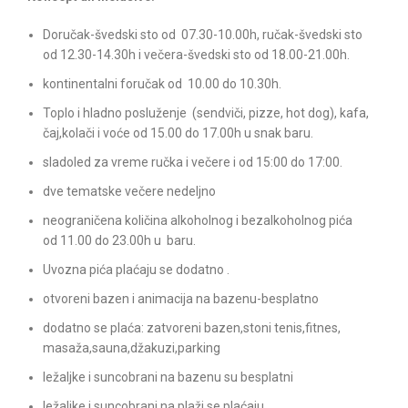
Doručak-švedski sto od 07.30-10.00h, ručak-švedski sto
od 12.30-14.30h i večera-švedski sto od 18.00-21.00h.
kontinentalni foručak od 10.00 do 10.30h.
Toplo i hladno posluženje (sendviči, pizze, hot dog), kafa,
čaj,kolači i voće od 15.00 do 17.00h u snak baru.
sladoled za vreme ručka i večere i od 15:00 do 17:00.
dve tematske večere nedeljno
neograničena količina alkoholnog i bezalkoholnog pića
od 11.00 do 23.00h u baru.
Uvozna pića plaćaju se dodatno .
otvoreni bazen i animacija na bazenu-besplatno
dodatno se plaća: zatvoreni bazen,stoni tenis,fitnes,
masaža,sauna,džakuzi,parking
ležaljke i suncobrani na bazenu su besplatni
ležaljke i suncobrani na plaži se plaćaju