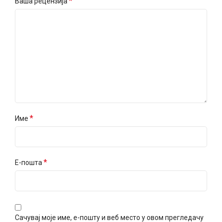
*
Ваша рецензија
*
Име
*
Е-пошта
Сачувај моје име, е-пошту и веб место у овом прегледачу