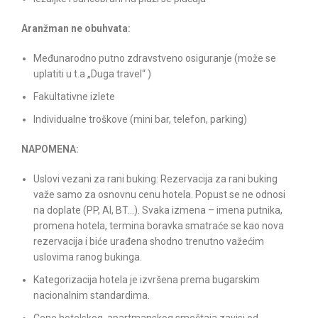
Aranžman ne obuhvata:
Međunarodno putno zdravstveno osiguranje (može se
uplatiti u t.a „Duga travel“ )
Fakultativne izlete
Individualne troškove (mini bar, telefon, parking)
NAPOMENA:
Uslovi vezani za rani buking: Rezervacija za rani buking
važe samo za osnovnu cenu hotela. Popust se ne odnosi
na doplate (PP, AI, BT…). Svaka izmena – imena putnika,
promena hotela, termina boravka smatraće se kao nova
rezervacija i biće urađena shodno trenutno važećim
uslovima ranog bukinga.
Kategorizacija hotela je izvršena prema bugarskim
nacionalnim standardima.