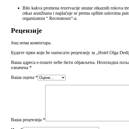
Bilo kakva promena rezervacije unutar otkaznih rokova tre
otkaz aranžnana i naplaćuje se prema opštim uslovima put
organizatora “ Recreatours“-a.
Рецензије
Још нема коментара.
Будите први који ће написати рецензију за „Hotel Olga Dedij
Ваша адреса е-поште неће бити објављена.
Неопходна поља
означена
*
Ваша оцена
*
Ваша рецензија
*