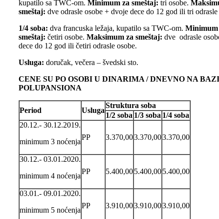
kupatilo sa TWC-om.
Minimum za smeštaj:
tri osobe.
Maksim
smeštaj:
dve odrasle osobe + dvoje dece do 12 god ili tri odrasle
1/4 soba:
dva francuska ležaja, kupatilo sa TWC-om.
Minimum 
smeštaj:
četiri osobe.
Maksimum za smeštaj:
dve odrasle osob
dece do 12 god ili četiri odrasle osobe.
Usluga:
doručak, večera – švedski sto.
CENE SU PO OSOBI U DINARIMA / DNEVNO NA BAZ
POLUPANSIONA
Struktura soba
Period
Usluga
1/2 soba
1/3 soba
1/4 soba
20.12.- 30.12.2019.
PP
3.370,00
3.370,00
3.370,00
minimum 3 noćenja
30.12.- 03.01.2020.
PP
5.400,00
5.400,00
5.400,00
minimum 4 noćenja
03.01.- 09.01.2020.
PP
3.910,00
3.910,00
3.910,00
minimum 5 noćenja