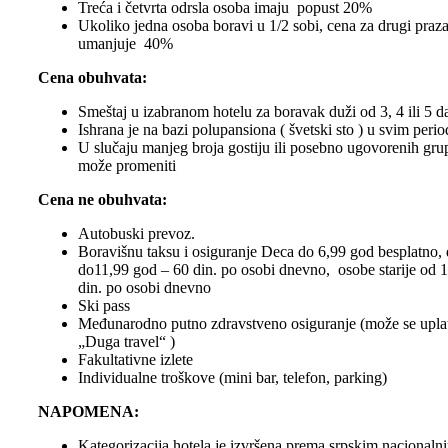
Treća i četvrta odrsla osoba imaju popust 20%
Ukoliko jedna osoba boravi u 1/2 sobi, cena za drugi praza
umanjuje 40%
Cena obuhvata:
Smeštaj u izabranom hotelu za boravak duži od 3, 4 ili 5 d
Ishrana je na bazi polupansiona ( švetski sto ) u svim peri
U slučaju manjeg broja gostiju ili posebno ugovorenih grup
može promeniti
Cena ne obuhvata:
Autobuski prevoz. ​
Boravišnu taksu i osiguranje Deca do 6,99 god besplatno,
do11,99 god – 60 din. po osobi dnevno, osobe starije od 
din. po osobi dnevno
Ski pass
Međunarodno putno zdravstveno osiguranje (može se uplati
„Duga travel“ )
Fakultativne izlete
Individualne troškove (mini bar, telefon, parking)
NAPOMENA:
Kategorizacija hotela je izvršena prema srpskim nacionaln