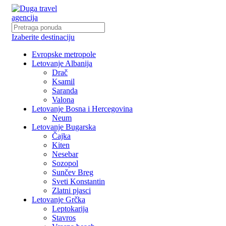
Izaberite destinaciju
Evropske metropole
Letovanje Albanija
Drač
Ksamil
Saranda
Valona
Letovanje Bosna i Hercegovina
Neum
Letovanje Bugarska
Čajka
Kiten
Nesebar
Sozopol
Sunčev Breg
Sveti Konstantin
Zlatni pjasci
Letovanje Grčka
Leptokarija
Stavros