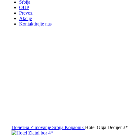
Srbija
OUP
Prevoz
Akcije
Kontaktirajte nas
Kliknite za uvećanje
Почетна
Zimovanje Srbija
Kopaonik
Hotel Olga Dedijer 3*