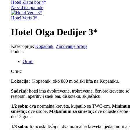
Hotel Zlatni bor 4*
Nazad na ponude
Hotel Veris 3*
Hotel Olga Dedijer 3*
Категорије:
Kopaonik
,
Zimovanje Srbija
Podeli:
Опис
Опис
Lokacija:
Kopaonik, oko 800 m od ski lifta na Kopaniku.
Sadržaj:
hotel ima dvokrevetne, trokrevetne, četvorokrevetne sob
restoran, aperitiv i snek bar, diskoteku, skijašnicu.
1/2 soba
: dva normalna kreveta, kupatilo sa TWC-om.
Minimum
smeštaj:
dve osobe.
Maksimum za smeštaj:
dve odrasle osobe 
do 12 god.
1/3 soba:
francuski ležaj ili dva normalna kreveta i jedan normala