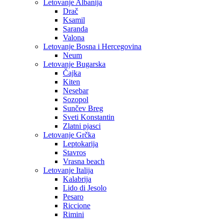
Letovanje Albanija
Drač
Ksamil
Saranda
Valona
Letovanje Bosna i Hercegovina
Neum
Letovanje Bugarska
Čajka
Kiten
Nesebar
Sozopol
Sunčev Breg
Sveti Konstantin
Zlatni pjasci
Letovanje Grčka
Leptokarija
Stavros
Vrasna beach
Letovanje Italija
Kalabrija
Lido di Jesolo
Pesaro
Riccione
Rimini