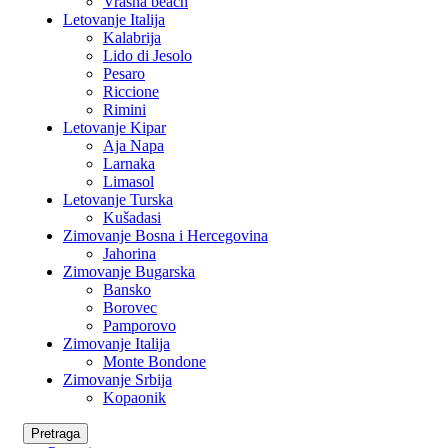
Vrasna beach
Letovanje Italija
Kalabrija
Lido di Jesolo
Pesaro
Riccione
Rimini
Letovanje Kipar
Aja Napa
Larnaka
Limasol
Letovanje Turska
Kušadasi
Zimovanje Bosna i Hercegovina
Jahorina
Zimovanje Bugarska
Bansko
Borovec
Pamporovo
Zimovanje Italija
Monte Bondone
Zimovanje Srbija
Kopaonik
Pretraga