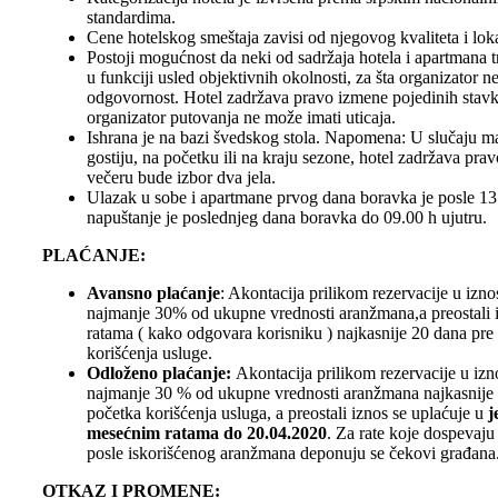
standardima.
Cene hotelskog smeštaja zavisi od njegovog kvaliteta i loka
Postoji mogućnost da neki od sadržaja hotela i apartmana t
u funkciji usled objektivnih okolnosti, za šta organizator n
odgovornost. Hotel zadržava pravo izmene pojedinih stavki
organizator putovanja ne može imati uticaja.
Ishrana je na bazi švedskog stola. Napomena: U slučaju m
gostiju, na početku ili na kraju sezone, hotel zadržava prav
večeru bude izbor dva jela.
Ulazak u sobe i apartmane prvog dana boravka je posle 13
napuštanje je poslednjeg dana boravka do 09.00 h ujutru.
PLAĆANJE:
Avansno plaćanje
: Akontacija prilikom rezervacije u izn
najmanje 30% od ukupne vrednosti aranžmana,a preostali 
ratama ( kako odgovara korisniku ) najkasnije 20 dana pre
korišćenja usluge.
Odloženo plaćanje:
Akontacija prilikom rezervacije u iz
najmanje 30 % od ukupne vrednosti aranžmana najkasnije 
početka korišćenja usluga, a preostali iznos se uplaćuje u
j
mesećnim ratama do 20.04.2020
. Za rate koje dospevaju
posle iskorišćenog aranžmana deponuju se čekovi građana
OTKAZ I PROMENE: