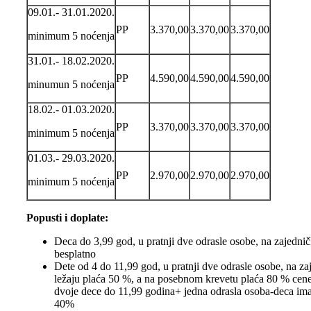
09.01.- 31.01.2020.
PP
3.370,00
3.370,00
3.370,00
minimum 5 noćenja
31.01.- 18.02.2020.
PP
4.590,00
4.590,00
4.590,00
minumun 5 noćenja
18.02.- 01.03.2020.
PP
3.370,00
3.370,00
3.370,00
minimum 5 noćenja
01.03.- 29.03.2020.
PP
2.970,00
2.970,00
2.970,00
minimum 5 noćenja
Popusti i doplate:
Deca do 3,99 god, u pratnji dve odrasle osobe, na zajedni
besplatno
Dete od 4 do 11,99 god, u pratnji dve odrasle osobe, na z
ležaju plaća 50 %, a na posebnom krevetu plaća 80 % cen
dvoje dece do 11,99 godina+ jedna odrasla osoba-deca im
40%