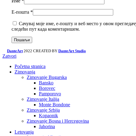
Име
*
Е-пошта
*
Сачувај моје име, е-пошту и веб место у овом прегледачу
следећи пут када коментаришем.
DanteArt
2022 CREATED BY
DanteArt Studio
Zatvori
Početna stranica
Zimovanja
Zimovanje Bugarska
Bansko
Borovec
Pamporovo
Zimovanje Italija
Monte Bondone
Zimovanje Srbija
Kopaonik
Zimovanje Bosna i Hercegovina
Jahorina
Letovanja