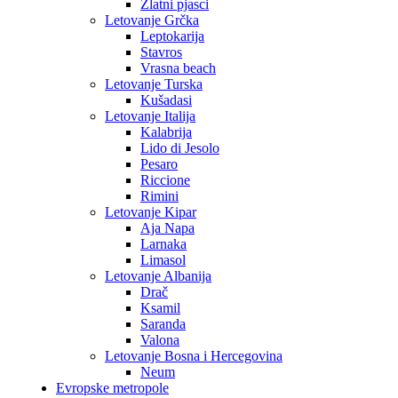
Zlatni pjasci
Letovanje Grčka
Leptokarija
Stavros
Vrasna beach
Letovanje Turska
Kušadasi
Letovanje Italija
Kalabrija
Lido di Jesolo
Pesaro
Riccione
Rimini
Letovanje Kipar
Aja Napa
Larnaka
Limasol
Letovanje Albanija
Drač
Ksamil
Saranda
Valona
Letovanje Bosna i Hercegovina
Neum
Evropske metropole