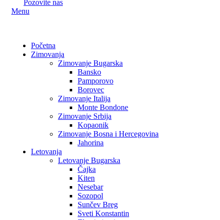
Pozovite nas
Menu
Početna
Zimovanja
Zimovanje Bugarska
Bansko
Pamporovo
Borovec
Zimovanje Italija
Monte Bondone
Zimovanje Srbija
Kopaonik
Zimovanje Bosna i Hercegovina
Jahorina
Letovanja
Letovanje Bugarska
Čajka
Kiten
Nesebar
Sozopol
Sunčev Breg
Sveti Konstantin