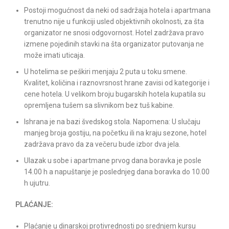
Postoji mogućnost da neki od sadržaja hotela i apartmana
trenutno nije u funkciji usled objektivnih okolnosti, za šta
organizator ne snosi odgovornost. Hotel zadržava pravo
izmene pojedinih stavki na šta organizator putovanja ne
može imati uticaja.
U hotelima se peškiri menjaju 2 puta u toku smene.
Kvalitet, količina i raznovrsnost hrane zavisi od kategorije i
cene hotela. U velikom broju bugarskih hotela kupatila su
opremljena tušem sa slivnikom bez tuš kabine.
Ishrana je na bazi švedskog stola. Napomena: U slučaju
manjeg broja gostiju, na početku ili na kraju sezone, hotel
zadržava pravo da za večeru bude izbor dva jela.
Ulazak u sobe i apartmane prvog dana boravka je posle
14.00 h a napuštanje je poslednjeg dana boravka do 10.00
h ujutru.
PLAĆANJE:
Plaćanje u dinarskoj protivrednosti po srednjem kursu