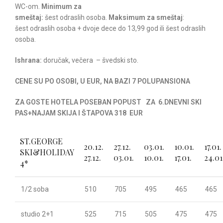
WC-om.
Minimum za
smeštaj:
šest odraslih osoba.
Maksimum za smeštaj
:
šest odraslih osoba + dvoje dece do 13,99 god ili šest odraslih
osoba.
Ishrana:
doručak, večera – švedski sto.
CENE SU PO OSOBI, U EUR, NA BAZI 7 POLUPANSIONA
ZA GOSTE HOTELA POSEBAN POPUST ZA 6.DNEVNI SKI
PAS+NAJAM SKIJA I ŠTAPOVA 318 EUR
ST.GEORGE
20.12.
27.12.
03.01.
10.01.
17.01.
SKI&HOLIDAY
27.12.
03.01.
10.01.
17.01.
24.01
4*
1/2 soba
510
705
495
465
465
studio 2+1
525
715
505
475
475