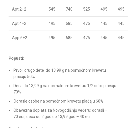
Apt 2+2
545
740
525
495
495
Apt 4+2
495
685
475
445
445
App 6+2
495
685
475
445
445
Popusti:
Prvo i drugo dete do 13,99 g na pomoćnom krevetu
plaćaju 50%
Deca do 13,99 g na normalnom krevetuu 1/2 sobi plaćaju
70%
Odrasle osobe na pomoćnom krevetu plaćaju 60%
Obavezna doplata za Novogodišnju večeru: odrasli –
70 eur, deca od 2 god do 13,99 god – 40 eur