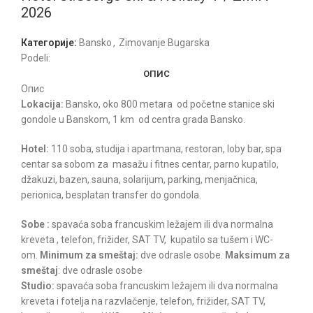
2026
Категорије:
Bansko
,
Zimovanje Bugarska
Podeli:
ОПИС
Опис
Lokacija:
Bansko, oko 800 metara od početne stanice ski
gondole u Banskom, 1 km od centra grada Bansko.
Hotel:
110 soba, studija i apartmana, restoran, loby bar, spa
centar sa sobom za masažu i fitnes centar, parno kupatilo,
džakuzi, bazen, sauna, solarijum, parking, menjačnica,
perionica, besplatan transfer do gondola.
Sobe :
spavaća soba francuskim ležajem ili dva normalna
kreveta , telefon, frižider, SAT TV, kupatilo sa tušem i WC-
om.
Minimum za smeštaj:
dve odrasle osobe.
Maksimum za
smeštaj
: dve odrasle osobe
Studio:
spavaća soba francuskim ležajem ili dva normalna
kreveta i fotelja na razvlačenje, telefon, frižider, SAT TV,