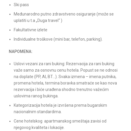
Ski pass
Međunarodno putno zdravstveno osiguranje (može se
uplatiti u t.a „Duga travel“ )
Fakultativne izlete
Individualne troškove (mini bar, telefon, parking).
NAPOMENA:
Uslovi vezani za rani buking: Rezervacija za rani buking
važe samo za osnovnu cenu hotela. Popust se ne odnosi
na doplate (PP, AI, BT…). Svaka izmena – imena putnika,
promena hotela, termina boravka smatraće se kao nova
rezervacija i biće urađena shodno trenutno važećim
uslovima ranog bukinga.
Kategorizacija hotela je izvršena prema bugarskim
nacionalnim standardima.
Cene hotelskog apartmanskog smeštaja zavisi od
njegovog kvaliteta i lokacije.