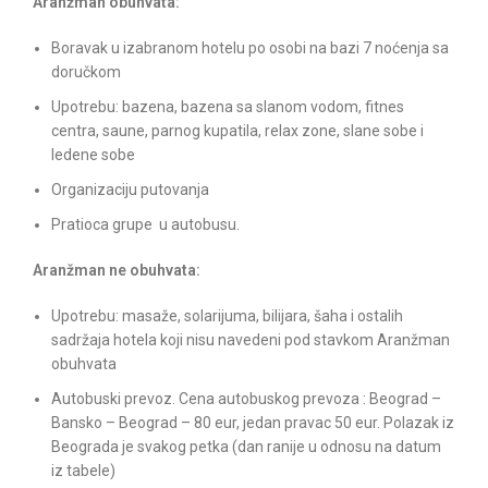
Aran
žman obuhvata:
Boravak u izabranom hotelu po osobi na bazi 7 noćenja sa
doručkom
Upotrebu: bazena, bazena sa slanom vodom, fitnes
centra, saune, parnog kupatila, relax zone, slane sobe i
ledene sobe
Organizaciju putovanja
Pratioca grupe u autobusu.
Aranžman ne obuhvata:
Upotrebu: masaže, solarijuma, bilijara, šaha i ostalih
sadržaja hotela koji nisu navedeni pod stavkom Aranžman
obuhvata
Autobuski prevoz. Cena autobuskog prevoza : Beograd –
Bansko – Beograd – 80 eur, jedan pravac 50 eur. Polazak iz
Beograda je svakog petka (dan ranije u odnosu na datum
iz tabele)