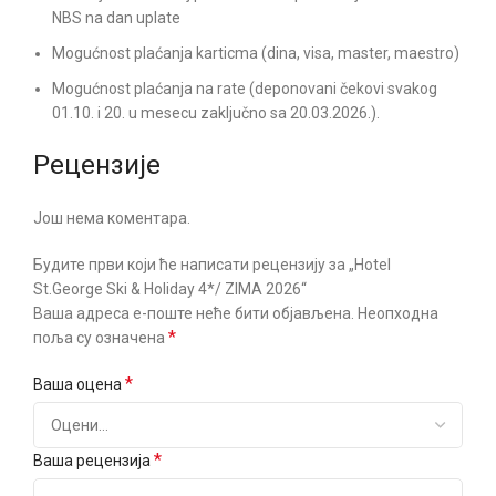
NBS na dan uplate
Mogućnost plaćanja karticma (dina, visa, master, maestro)
Mogućnost plaćanja na rate (deponovani čekovi svakog
01.10. i 20. u mesecu zaključno sa 20.03.2026.).
Рецензије
Још нема коментара.
Будите први који ће написати рецензију за „Hotel
St.George Ski & Holiday 4*/ ZIMA 2026“
Ваша адреса е-поште неће бити објављена.
Неопходна
*
поља су означена
*
Ваша оцена
*
Ваша рецензија