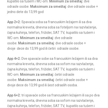
kupatilo sa tušem i WC-om.
Minimum za smeštaj:
dve
odrasle osobe.
Maksimum za smeštaj
: dve odrasle osobe +
jedno dete do 13,99 god
App 2+2:
Spavaća soba sa francuskim ležajem ili sa dva
normalna kreveta, dnevna soba sa foteljom na razvlačenje,
čajna kuhinja, telefon, frižider, SAT TV, kupatilo sa tušem i
WC-om.
Minimum za smeštaj:
dve odrasle
osobe.
Maksimum za smeštaj
: dve odrasle osobe +
dvoje dece do 13,99 god ili četiri odrasle osobe.
App 4+2:
Dve spavaće sobe sa francuskim ležajem ili sa dva
normalna kreveta, dnevna soba sa sofom na razvlačenje,
čajna kuhinja, telefon, frižider, SAT TV, kupatilo sa tušem i
WC-om.
Minimum za smeštaj:
četiri odrasle
osobe.
Maksimum za smeštaj
: četiri odrasle osobe +
dvoje dece do 13,99 god ili šest odraslih osoba.
App 6+2:
tri spavaće sobe sa francuskim ležajem ili sa po dva
normalna kreveta, dnevna soba sa sofom na razvlačenje,
čajna kuhinja, telefon, frižider, SAT TV, kupatilo sa tušem i