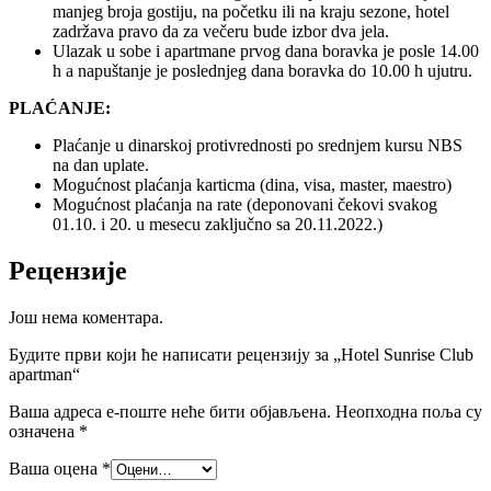
manjeg broja gostiju, na početku ili na kraju sezone, hotel
zadržava pravo da za večeru bude izbor dva jela.
Ulazak u sobe i apartmane prvog dana boravka je posle 14.00
h a napuštanje je poslednjeg dana boravka do 10.00 h ujutru.
PLAĆANJE:
Plaćanje u dinarskoj protivrednosti po srednjem kursu NBS
na dan uplate.
Mogućnost plaćanja karticma (dina, visa, master, maestro)
Mogućnost plaćanja na rate (deponovani čekovi svakog
01.10. i 20. u mesecu zaključno sa 20.11.2022.)
Рецензије
Још нема коментара.
Будите први који ће написати рецензију за „Hotel Sunrise Club
apartman“
Ваша адреса е-поште неће бити објављена.
Неопходна поља су
означена
*
Ваша оцена
*