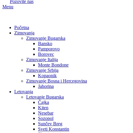
Pozovite nas
Menu
Početna
Zimovanja
Zimovanje Bugarska
Bansko
Pamporovo
Borovec
Zimovanje Italija
Monte Bondone
Zimovanje Srbija
Kopaonik
Zimovanje Bosna i Hercegovina
Jahorina
Letovanja
Letovanje Bugarska
Čajka
Kiten
Nesebar
Sozopol
Sunčev Breg
Sveti Konstantin