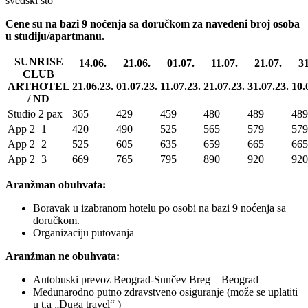
švedski sto
Cene su na bazi 9 noćenja sa doručkom za navedeni broj osoba
u studiju/apartmanu.
SUNRISE
14.06.
21.06.
01.07.
11.07.
21.07.
31
CLUB
ARTHOTEL
21.06.23.
01.07.23.
11.07.23.
21.07.23.
31.07.23.
10.
/ ND
Studio 2 pax
365
429
459
480
489
489
App 2+1
420
490
525
565
579
579
App 2+2
525
605
635
659
665
665
App 2+3
669
765
795
890
920
920
Aranžman obuhvata:
Boravak u izabranom hotelu po osobi na bazi 9 noćenja sa
doručkom.
Organizaciju putovanja
Aranžman ne obuhvata:
Autobuski prevoz Beograd-Sunčev Breg – Beograd
Međunarodno putno zdravstveno osiguranje (može se uplatiti
u t.a „Duga travel“ )