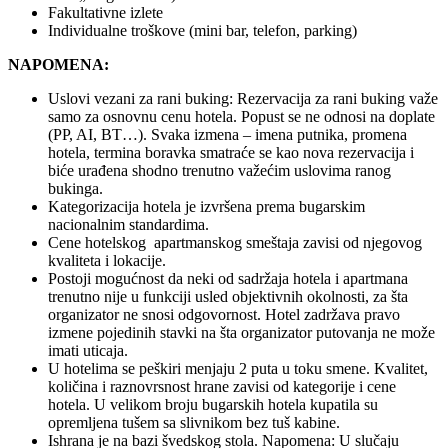
Fakultativne izlete
Individualne troškove (mini bar, telefon, parking)
NAPOMENA:
Uslovi vezani za rani buking: Rezervacija za rani buking važe
samo za osnovnu cenu hotela. Popust se ne odnosi na doplate
(PP, AI, BT…). Svaka izmena – imena putnika, promena
hotela, termina boravka smatraće se kao nova rezervacija i
biće urađena shodno trenutno važećim uslovima ranog
bukinga.
Kategorizacija hotela je izvršena prema bugarskim
nacionalnim standardima.
Cene hotelskog apartmanskog smeštaja zavisi od njegovog
kvaliteta i lokacije.
Postoji mogućnost da neki od sadržaja hotela i apartmana
trenutno nije u funkciji usled objektivnih okolnosti, za šta
organizator ne snosi odgovornost. Hotel zadržava pravo
izmene pojedinih stavki na šta organizator putovanja ne može
imati uticaja.
U hotelima se peškiri menjaju 2 puta u toku smene. Kvalitet,
količina i raznovrsnost hrane zavisi od kategorije i cene
hotela. U velikom broju bugarskih hotela kupatila su
opremljena tušem sa slivnikom bez tuš kabine.
Ishrana je na bazi švedskog stola. Napomena: U slučaju