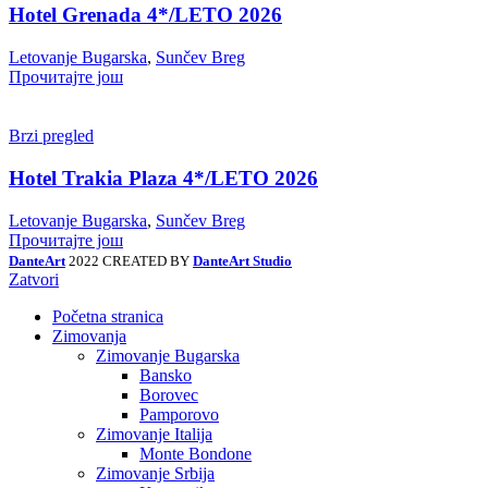
Hotel Grenada 4*/LETO 2026
Letovanje Bugarska
,
Sunčev Breg
Прочитајте још
Brzi pregled
Hotel Trakia Plaza 4*/LETO 2026
Letovanje Bugarska
,
Sunčev Breg
Прочитајте још
DanteArt
2022 CREATED BY
DanteArt Studio
Zatvori
Početna stranica
Zimovanja
Zimovanje Bugarska
Bansko
Borovec
Pamporovo
Zimovanje Italija
Monte Bondone
Zimovanje Srbija