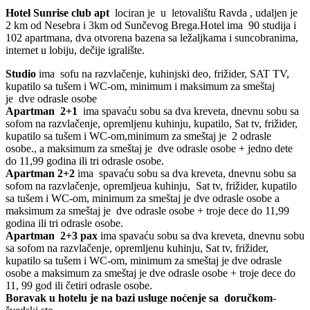
Hotel Sunrise club apt
lociran je u letovalištu Ravda , udaljen je
2 km od Nesebra i 3km od Sunčevog Brega.Hotel ima 90 studija i
102 apartmana, dva otvorena bazena sa ležaljkama i suncobranima,
internet u lobiju, dečije igralište.
Studio
ima sofu na razvlačenje, kuhinjski deo, frižider, SAT TV,
kupatilo sa tušem i WC-om, minimum i maksimum za smeštaj
je dve odrasle osobe
Apartman 2+1
ima spavaću sobu sa dva kreveta, dnevnu sobu sa
sofom na razvlačenje, opremljenu kuhinju, kupatilo, Sat tv, frižider,
kupatilo sa tušem i WC-om,minimum za smeštaj je 2 odrasle
osobe., a maksimum za smeštaj je dve odrasle osobe + jedno dete
do 11,99 godina ili tri odrasle osobe.
Apartman 2+2
ima
spavaću sobu sa dva kreveta, dnevnu sobu sa
sofom na razvlačenje, opremljeua kuhinju, Sat tv, frižider, kupatilo
sa tušem i WC-om, minimum za smeštaj je dve odrasle osobe a
maksimum za smeštaj je dve odrasle osobe + troje dece do 11,99
godina ili tri odrasle osobe.
Apartman 2+3 pax
ima spavaću sobu sa dva kreveta, dnevnu sobu
sa sofom na razvlačenje, opremljenu kuhinju, Sat tv, frižider,
kupatilo sa tušem i WC-om, minimum za smeštaj je dve odrasle
osobe a maksimum za smeštaj je
dve odrasle osobe + troje dece do
11, 99 god ili četiri odrasle osobe.
Boravak u hotelu je na bazi usluge noćenje sa
doručkom
-