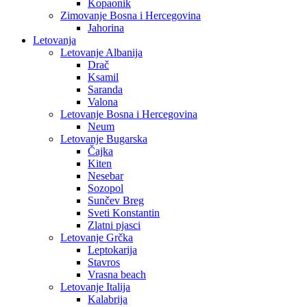
Kopaonik
Zimovanje Bosna i Hercegovina
Jahorina
Letovanja
Letovanje Albanija
Drač
Ksamil
Saranda
Valona
Letovanje Bosna i Hercegovina
Neum
Letovanje Bugarska
Čajka
Kiten
Nesebar
Sozopol
Sunčev Breg
Sveti Konstantin
Zlatni pjasci
Letovanje Grčka
Leptokarija
Stavros
Vrasna beach
Letovanje Italija
Kalabrija