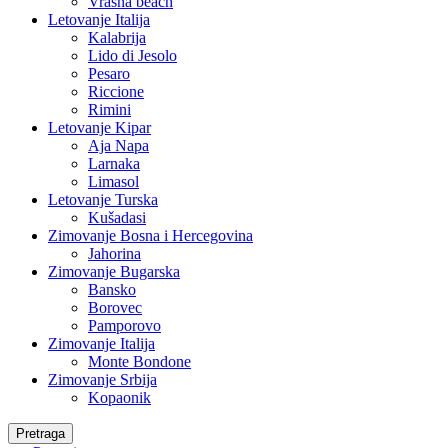
Vrasna beach
Letovanje Italija
Kalabrija
Lido di Jesolo
Pesaro
Riccione
Rimini
Letovanje Kipar
Aja Napa
Larnaka
Limasol
Letovanje Turska
Kušadasi
Zimovanje Bosna i Hercegovina
Jahorina
Zimovanje Bugarska
Bansko
Borovec
Pamporovo
Zimovanje Italija
Monte Bondone
Zimovanje Srbija
Kopaonik
Pretraga