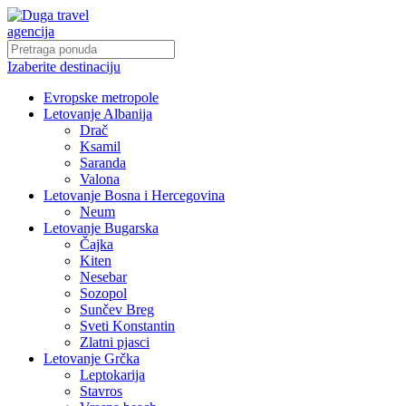
Izaberite destinaciju
Evropske metropole
Letovanje Albanija
Drač
Ksamil
Saranda
Valona
Letovanje Bosna i Hercegovina
Neum
Letovanje Bugarska
Čajka
Kiten
Nesebar
Sozopol
Sunčev Breg
Sveti Konstantin
Zlatni pjasci
Letovanje Grčka
Leptokarija
Stavros