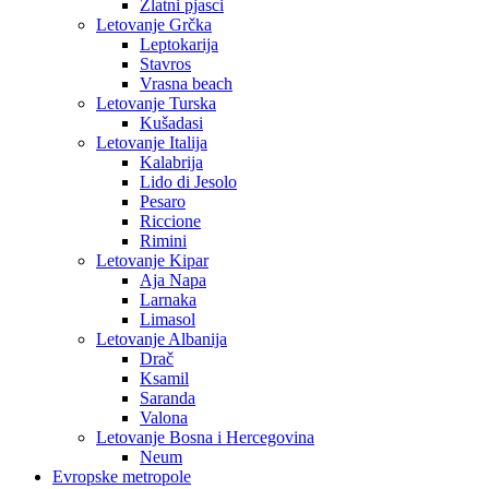
Zlatni pjasci
Letovanje Grčka
Leptokarija
Stavros
Vrasna beach
Letovanje Turska
Kušadasi
Letovanje Italija
Kalabrija
Lido di Jesolo
Pesaro
Riccione
Rimini
Letovanje Kipar
Aja Napa
Larnaka
Limasol
Letovanje Albanija
Drač
Ksamil
Saranda
Valona
Letovanje Bosna i Hercegovina
Neum
Evropske metropole