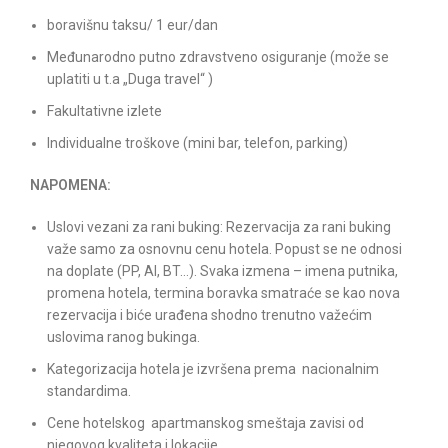
boravišnu taksu/ 1 eur/dan
Međunarodno putno zdravstveno osiguranje (može se
uplatiti u t.a „Duga travel“ )
Fakultativne izlete
Individualne troškove (mini bar, telefon, parking)
NAPOMENA:
Uslovi vezani za rani buking: Rezervacija za rani buking
važe samo za osnovnu cenu hotela. Popust se ne odnosi
na doplate (PP, AI, BT…). Svaka izmena – imena putnika,
promena hotela, termina boravka smatraće se kao nova
rezervacija i biće urađena shodno trenutno važećim
uslovima ranog bukinga.
Kategorizacija hotela je izvršena prema nacionalnim
standardima.
Cene hotelskog apartmanskog smeštaja zavisi od
njegovog kvaliteta i lokacije.