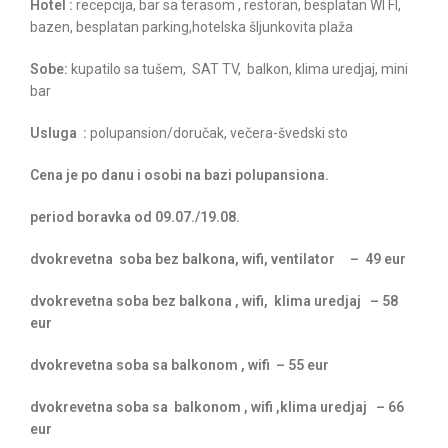
Hotel :
recepcija, bar sa terasom , restoran, besplatan WI FI,
bazen, besplatan parking,hotelska šljunkovita plaža
Sobe:
kupatilo sa tušem, SAT TV, balkon, klima uredjaj, mini
bar
Usluga :
polupansion/doručak, večera-švedski sto
Cena je po danu i osobi na bazi polupansiona.
period boravka od 09.07./19.08.
dvokrevetna soba bez balkona, wifi, ventilator – 49 eur
dvokrevetna soba bez balkona , wifi, klima uredjaj – 58
eur
dvokrevetna soba sa balkonom , wifi – 55 eur
dvokrevetna soba sa balkonom , wifi ,klima uredjaj – 66
eur