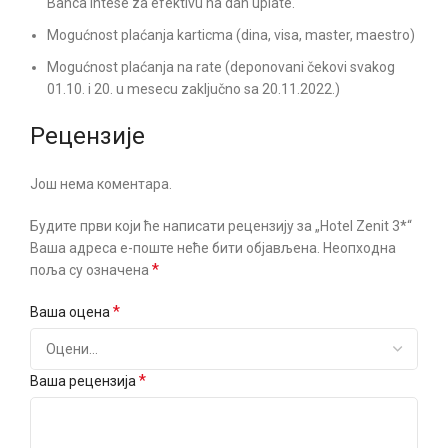
Banca Intese za efektivu na dan uplate.
Mogućnost plaćanja karticma (dina, visa, master, maestro)
Mogućnost plaćanja na rate (deponovani čekovi svakog
01.10. i 20. u mesecu zaključno sa 20.11.2022.)
Рецензије
Још нема коментара.
Будите први који ће написати рецензију за „Hotel Zenit 3*“
Ваша адреса е-поште неће бити објављена.
Неопходна
*
поља су означена
*
Ваша оцена
*
Ваша рецензија