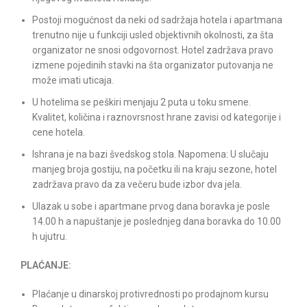
Postoji mogućnost da neki od sadržaja hotela i apartmana
trenutno nije u funkciji usled objektivnih okolnosti, za šta
organizator ne snosi odgovornost. Hotel zadržava pravo
izmene pojedinih stavki na šta organizator putovanja ne
može imati uticaja.
U hotelima se peškiri menjaju 2 puta u toku smene.
Kvalitet, količina i raznovrsnost hrane zavisi od kategorije i
cene hotela.
Ishrana je na bazi švedskog stola. Napomena: U slučaju
manjeg broja gostiju, na početku ili na kraju sezone, hotel
zadržava pravo da za večeru bude izbor dva jela.
Ulazak u sobe i apartmane prvog dana boravka je posle
14.00 h a napuštanje je poslednjeg dana boravka do 10.00
h ujutru.
PLAĆANJE:
Plaćanje u dinarskoj protivrednosti po prodajnom kursu