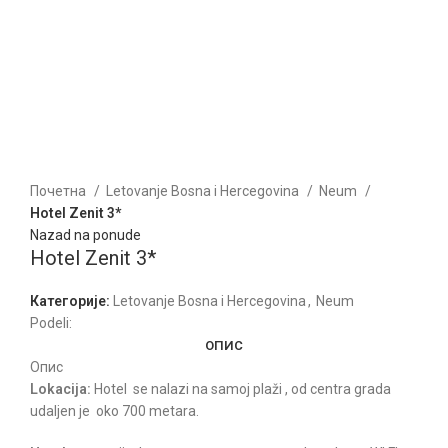
Kliknite za uvećanje
Почетна
Letovanje Bosna i Hercegovina
Neum
Hotel Zenit 3*
Nazad na ponude
Hotel Zenit 3*
Категорије:
Letovanje Bosna i Hercegovina
,
Neum
Podeli:
ОПИС
Опис
Lokacija:
Hotel se nalazi na samoj plaži , od centra grada
udaljen je oko 700 metara.