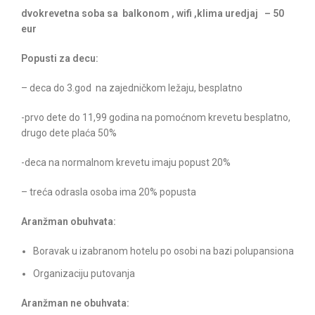
dvokrevetna soba sa balkonom , wifi ,klima uredjaj – 50
eur
Popusti za decu:
– deca do 3.god na zajedničkom ležaju, besplatno
-prvo dete do 11,99 godina na pomoćnom krevetu besplatno,
drugo dete plaća 50%
-deca na normalnom krevetu imaju popust 20%
– treća odrasla osoba ima 20% popusta
Aranžman obuhvata:
Boravak u izabranom hotelu po osobi na bazi polupansiona
Organizaciju putovanja
Aranžman ne obuhvata: