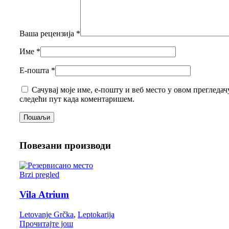
Ваша рецензија
*
Име
*
Е-пошта
*
Сачувај моје име, е-пошту и веб место у овом прегледачу
следећи пут када коментаришем.
Повезани производи
Brzi pregled
Vila Atrium
Letovanje Grčka
,
Leptokarija
Прочитајте још