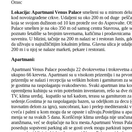
Опис
Lokacija: Apartmani Venus Palace
smešteni su u mirnom delu
kod novoizgrađene crkve. Udaljeni su oko 200 m od duge pešča
koja se svojom dužinom od 10 km proteže sve do Asprovalte. O
Palace smešten je na oko 350 m od samog centra Stavrosa, gde se
poznato šetalište sa brojnim tavernama, kafićima i prodavnicama 
suvenira. U blizini, tačnije na 200 m nalazi se i restoran Janis, g
da uživaju u najražličitijim lokalnim jelima. Glavna ulica je udalj
200 m i u njoj se nalaze marketi, pekare i restorani.
Apartmani:
Apartmani Venus Palace poseduju 22 dvokrevetna i trokrevetna 
ukupno 66 kreveta. Apartmani su u visokom prizemlju i na prvo
prizemlju se nalazi i recepcija sa velikim holom i garniturom za s
je gostima na raspolaganju svakodnevno. Svaki apartman ima k
opremljenu kuhinju sa svim potrebnim inventarom, rešo sa dve ring
TV, klima uređaj, kupatilo sa tuš kadom, terasu sa garniturom za
sedenje.Gostima je na raspolaganju bazen, sa odeljkom za decu 
travnatim delom za igru), suncobrani, kao i prelep mediteranski v
cveća i palmi u kom mogu da se opuste i uživaju.Posteljina u ap
menja se na svakih 5 dana. Korišćenje klima uređaja nije uračun
aranžmana, već se doplaćuje na licu mesta.Apartmani Venus Pal
poseduju sopstveni parking ali se gosti uvek mogu parkirati ispred