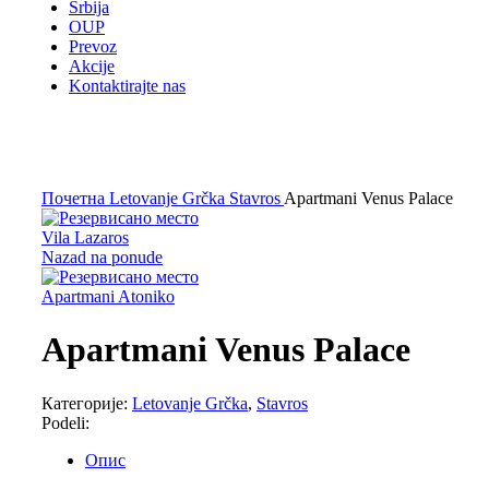
Srbija
OUP
Prevoz
Akcije
Kontaktirajte nas
Kliknite za uvećanje
Почетна
Letovanje Grčka
Stavros
Apartmani Venus Palace
Vila Lazaros
Nazad na ponude
Apartmani Atoniko
Apartmani Venus Palace
Категорије:
Letovanje Grčka
,
Stavros
Podeli:
Опис