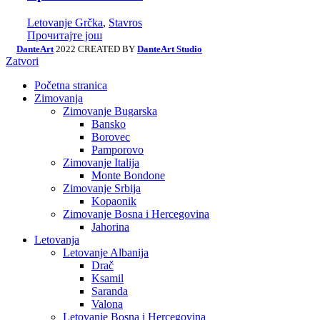
Letovanje Grčka
,
Stavros
Прочитајте још
DanteArt
2022 CREATED BY
DanteArt Studio
Zatvori
Početna stranica
Zimovanja
Zimovanje Bugarska
Bansko
Borovec
Pamporovo
Zimovanje Italija
Monte Bondone
Zimovanje Srbija
Kopaonik
Zimovanje Bosna i Hercegovina
Jahorina
Letovanja
Letovanje Albanija
Drač
Ksamil
Saranda
Valona
Letovanje Bosna i Hercegovina