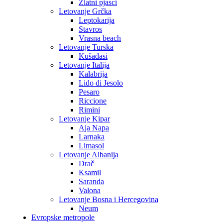
Zlatni pjasci
Letovanje Grčka
Leptokarija
Stavros
Vrasna beach
Letovanje Turska
Kušadasi
Letovanje Italija
Kalabrija
Lido di Jesolo
Pesaro
Riccione
Rimini
Letovanje Kipar
Aja Napa
Larnaka
Limasol
Letovanje Albanija
Drač
Ksamil
Saranda
Valona
Letovanje Bosna i Hercegovina
Neum
Evropske metropole