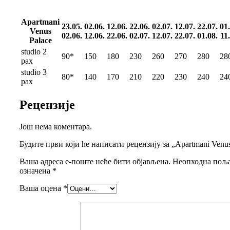
Apartmani
23.05.
02.06.
12.06.
22.06.
02.07.
12.07.
22.07.
01.
Venus
02.06.
12.06.
22.06.
02.07.
12.07.
22.07.
01.08.
11.
Palace
studio 2
90*
150
180
230
260
270
280
28
pax
studio 3
80*
140
170
210
220
230
240
24
pax
Рецензије
Још нема коментара.
Будите први који ће написати рецензију за „Apartmani Venus
Ваша адреса е-поште неће бити објављена.
Неопходна поља
означена
*
Ваша оцена
*