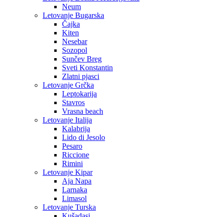
Neum
Letovanje Bugarska
Čajka
Kiten
Nesebar
Sozopol
Sunčev Breg
Sveti Konstantin
Zlatni pjasci
Letovanje Grčka
Leptokarija
Stavros
Vrasna beach
Letovanje Italija
Kalabrija
Lido di Jesolo
Pesaro
Riccione
Rimini
Letovanje Kipar
Aja Napa
Larnaka
Limasol
Letovanje Turska
Kušadasi