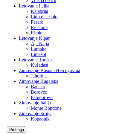
Vrasna beach
Letovanje Italija
Kalabrija
Lido di Jesolo
Pesaro
Riccione
Rimini
Letovanje Kipar
Aja Napa
Larnaka
Limasol
Letovanje Turska
Kušadasi
Zimovanje Bosna i Hercegovina
Jahorina
Zimovanje Bugarska
Bansko
Borovec
Pamporovo
Zimovanje Italija
Monte Bondone
Zimovanje Srbija
Kopaonik
Pretraga