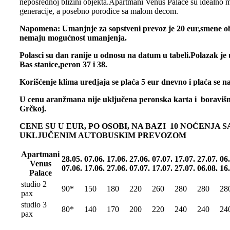
neposrednoj blizini objekta.Apartmani Venus Palace su idealno m
generacije, a posebno porodice sa malom decom.
Napomena: Umanjnje za sopstveni prevoz je 20 eur,smene o
nemaju mogućnost umanjenja.
Polasci su dan ranije u odnosu na datum u tabeli.Polazak je 
Bas stanice,peron 37 i 38.
Korišćenje klima uredjaja se plaća 5 eur dnevno i plaća se na
U cenu aranžmana nije uključena peronska karta i boravišn
Grčkoj.
CENE SU U EUR, PO OSOBI, NA BAZI 10 NOĆENJA S
UKLJUČENIM AUTOBUSKIM PREVOZOM
Apartmani
28.05.
07.06.
17.06.
27.06.
07.07.
17.07.
27.07.
06.
Venus
07.06.
17.06.
27.06.
07.07.
17.07.
27.07.
06.08.
16.
Palace
studio 2
90*
150
180
220
260
280
280
28
pax
studio 3
80*
140
170
200
220
240
240
24
pax