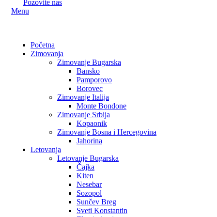
Pozovite nas
Menu
Početna
Zimovanja
Zimovanje Bugarska
Bansko
Pamporovo
Borovec
Zimovanje Italija
Monte Bondone
Zimovanje Srbija
Kopaonik
Zimovanje Bosna i Hercegovina
Jahorina
Letovanja
Letovanje Bugarska
Čajka
Kiten
Nesebar
Sozopol
Sunčev Breg
Sveti Konstantin