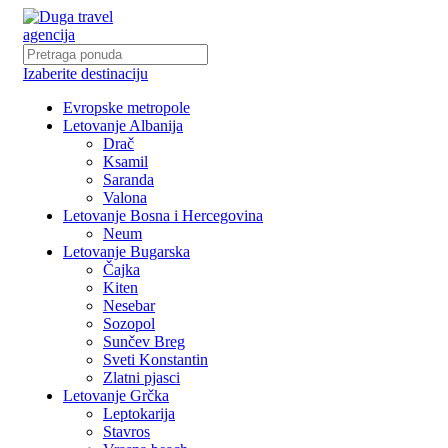
Izaberite destinaciju
Evropske metropole
Letovanje Albanija
Drač
Ksamil
Saranda
Valona
Letovanje Bosna i Hercegovina
Neum
Letovanje Bugarska
Čajka
Kiten
Nesebar
Sozopol
Sunčev Breg
Sveti Konstantin
Zlatni pjasci
Letovanje Grčka
Leptokarija
Stavros