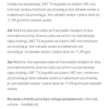
fotelju na razvlačenje, SAT TV, kupatilo sa tušem i WC-om,
mini bar, terasu,minimum za smeštaj je dve odrasle osobe a
maksimum za smeštaj je dve odrasle osobe + jedno dete do
11,99 god ili tri odrasle osobe.
Apt
2+2
ima
spavaću sobu sa francuskim ležajem ili dva
normalna kreveta, dnevnu sobu sa sofom na razvlačenje,
čajnu kuhinju, SAT TV, kupatilo sa tušem i WC-om,minimum
za smeštaj je dve odrasle osobe a maksimum za
smeštaj
je
tri odrasle osobe + jedno dete do 11,99 god.
Apt 4+2
ima
dve spavaće soba sa francuskim ležajem ili dva
normalna kreveta, dnevnu sobu sa sofom na razvlačenje,
čajnu kuhinju, SAT TV, kupatilo sa tušem i WC-om, minimum
za smeštaj je četiri odrasle osobe a maksimum za smeštaj
je pet odraslih osoba + jedno dete do 11,99 god ili pet odraslih
osoba.
Boravak u hotelu je na bazi usluge polupansion /
doručak,
večera – švedski sto.