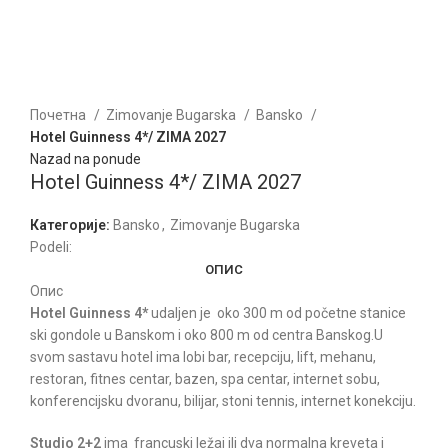
Kliknite za uvećanje
Почетна
Zimovanje Bugarska
Bansko
Hotel Guinness 4*/ ZIMA 2027
Nazad na ponude
Hotel Guinness 4*/ ZIMA 2027
Категорије:
Bansko
,
Zimovanje Bugarska
Podeli:
ОПИС
Опис
Hotel Guinness 4*
udaljen je
oko 300 m od početne stanice
ski gondole u Banskom i oko 800 m od centra Banskog.U
svom sastavu hotel ima lobi bar, recepciju, lift, mehanu,
restoran, fitnes centar, bazen, spa centar, internet sobu,
konferencijsku dvoranu, bilijar, stoni tennis, internet konekciju.
Studio 2+2
ima
francuski ležaj ili dva normalna kreveta i