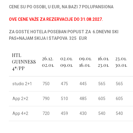
CENE SU PO OSOBI, U EUR, NA BAZI 7 POLUPANSIONA
OVE CENE VAŽE ZA REZERVACIJE DO 31.08.2027.
ZA GOSTE HOTELA POSEBAN POPUST ZA 6.DNEVNI SKI
PAS+NAJAM SKIJA I ŠTAPOVA 325 EUR
HTL
26.12.
02.01.
09.01.
16.01.
23.01.
GUINNESS
02.01.
09.01.
16.01.
23.01.
30.01.
4*/PP
studio 2+1
750
475
445
565
565
App 2+2
790
510
485
605
605
App 4+2
720
459
430
540
540