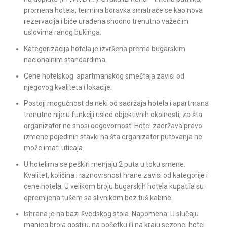
promena hotela, termina boravka smatraće se kao nova
rezervacija i biće urađena shodno trenutno važećim
uslovima ranog bukinga.
Kategorizacija hotela je izvršena prema bugarskim
nacionalnim standardima.
Cene hotelskog apartmanskog smeštaja zavisi od
njegovog kvaliteta i lokacije.
Postoji mogućnost da neki od sadržaja hotela i apartmana
trenutno nije u funkciji usled objektivnih okolnosti, za šta
organizator ne snosi odgovornost. Hotel zadržava pravo
izmene pojedinih stavki na šta organizator putovanja ne
može imati uticaja.
U hotelima se peškiri menjaju 2 puta u toku smene.
Kvalitet, količina i raznovrsnost hrane zavisi od kategorije i
cene hotela. U velikom broju bugarskih hotela kupatila su
opremljena tušem sa slivnikom bez tuš kabine.
Ishrana je na bazi švedskog stola. Napomena: U slučaju
manjeg broja gostiju, na početku ili na kraju sezone, hotel