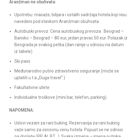
Aranžman ne obuhvata:
Upotrebu: masaže, bilijara i ostalih sadržaja hotela koji nisu
navedeni pod stavkom Aranžman obuhvata
Autobuski prevoz. Cena autobuskog prevoza : Beograd –
Bansko – Beograd – 80 eur, jedan pravac 50 eur. Polazak iz
Beograda je svakog petka (dan ranije u odnosu na datum
iz tabele)
Ski pass
Međunarodno putno zdravstveno osiguranje (može se
uplatiti u t.a „Duga travel“ )
Fakultativne izlete
Individualne troškove (mini bar, telefon, parking).
NAPOMENA:
Uslovi vezani za rani buking: Rezervacija za rani buking
važe samo za osnovnu cenu hotela. Popust se ne odnosi
na doplate (PP, AI, BT…). Svaka izmena – imena putnika,