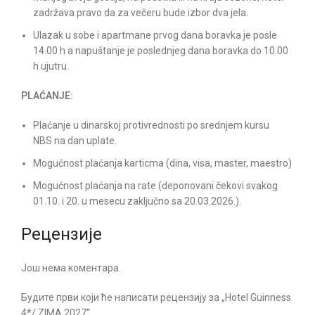
zadržava pravo da za večeru bude izbor dva jela.
Ulazak u sobe i apartmane prvog dana boravka je posle
14.00 h a napuštanje je poslednjeg dana boravka do 10.00
h ujutru.
PLAĆANJE:
Plaćanje u dinarskoj protivrednosti po srednjem kursu
NBS na dan uplate.
Mogućnost plaćanja karticma (dina, visa, master, maestro)
Mogućnost plaćanja na rate (deponovani čekovi svakog
01.10. i 20. u mesecu zaključno sa 20.03.2026.).
Рецензије
Још нема коментара.
Будите први који ће написати рецензију за „Hotel Guinness
4*/ ZIMA 2027“