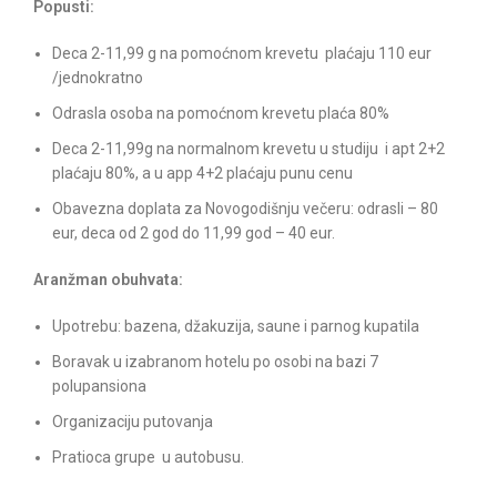
Popusti:
Deca 2-11,99 g na pomoćnom krevetu plaćaju 110 eur
/jednokratno
Odrasla osoba na pomoćnom krevetu plaća 80%
Deca 2-11,99g na normalnom krevetu u studiju i apt 2+2
plaćaju 80%, a u app 4+2 plaćaju punu cenu
Obavezna doplata za Novogodišnju večeru: odrasli – 80
eur, deca od 2 god do 11,99 god – 40 eur.
Aran
žman obuhvata:
Upotrebu: bazena, džakuzija, saune i parnog kupatila
Boravak u izabranom hotelu po osobi na bazi 7
polupansiona
Organizaciju putovanja
Pratioca grupe u autobusu.