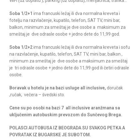
WIFI (uz doplatu ), parking (uz doplatu), menjačnica, trafika…
Soba 1/2+1
ima francuski ležaj ili dva normalna kreveta i
fotelju na razvlačenje, kupatilo, telefon, SAT TV, mini bar,
balkon, minimum za smeštaj je dve osobe a maksimum za
smeštaj je dve odrasle osobe + jedno dete do 11,99 god.
Soba 1/2+2
ima francuski ležaj ili dva normalna kreveta i sofu
na razvlačenje, kupatilo, telefon, SAT TV, mini bar, balkon ,
minimum za smeštaj je dve osobe a
maksimum za smeštaj
je tri odrasle osobe + jedno dete do 11,99 god ili četiri odrasle
osobe.
Boravak u hotelu je na bazi usluge all inclusive,
doručak
,ručak, večera – švedski sto.
Cene su po osobi na bazi 7 all inclusive aranžmana sa
uključenim autobuskim prevozom do Sunčevog Brega.
POLASCI AUTOBUSA IZ BEOGRADA SU SVAKOG PETKA A
POVRATAK IZ BUGARSKE JE SUBOTOM.