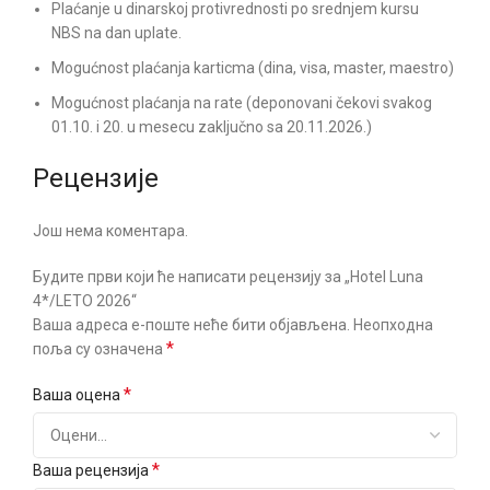
Plaćanje u dinarskoj protivrednosti po srednjem kursu
NBS na dan uplate.
Mogućnost plaćanja karticma (dina, visa, master, maestro)
Mogućnost plaćanja na rate (deponovani čekovi svakog
01.10. i 20. u mesecu zaključno sa 20.11.2026.)
Рецензије
Још нема коментара.
Будите први који ће написати рецензију за „Hotel Luna
4*/LETO 2026“
Ваша адреса е-поште неће бити објављена.
Неопходна
*
поља су означена
*
Ваша оцена
*
Ваша рецензија