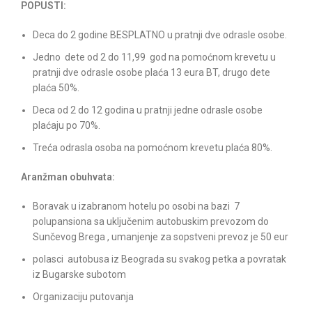
POPUSTI:
Deca do 2 godine BESPLATNO u pratnji dve odrasle osobe.
Jedno dete od 2 do 11,99 god na pomoćnom krevetu u
pratnji dve odrasle osobe plaća 13 eura BT, drugo dete
plaća 50%.
Deca od 2 do 12 godina u pratnji jedne odrasle osobe
plaćaju po 70%.
Treća odrasla osoba na pomoćnom krevetu plaća 80%.
Aranžman obuhvata:
Boravak u izabranom hotelu po osobi na bazi 7
polupansiona sa uključenim autobuskim prevozom do
Sunčevog Brega , umanjenje za sopstveni prevoz je 50 eur
polasci autobusa iz Beograda su svakog petka a povratak
iz Bugarske subotom
Organizaciju putovanja