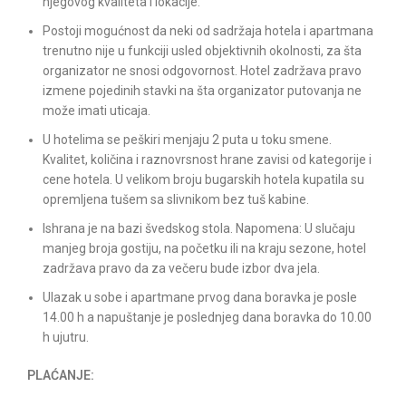
njegovog kvaliteta i lokacije.
Postoji mogućnost da neki od sadržaja hotela i apartmana
trenutno nije u funkciji usled objektivnih okolnosti, za šta
organizator ne snosi odgovornost. Hotel zadržava pravo
izmene pojedinih stavki na šta organizator putovanja ne
može imati uticaja.
U hotelima se peškiri menjaju 2 puta u toku smene.
Kvalitet, količina i raznovrsnost hrane zavisi od kategorije i
cene hotela. U velikom broju bugarskih hotela kupatila su
opremljena tušem sa slivnikom bez tuš kabine.
Ishrana je na bazi švedskog stola. Napomena: U slučaju
manjeg broja gostiju, na početku ili na kraju sezone, hotel
zadržava pravo da za večeru bude izbor dva jela.
Ulazak u sobe i apartmane prvog dana boravka je posle
14.00 h a napuštanje je poslednjeg dana boravka do 10.00
h ujutru.
PLAĆANJE: