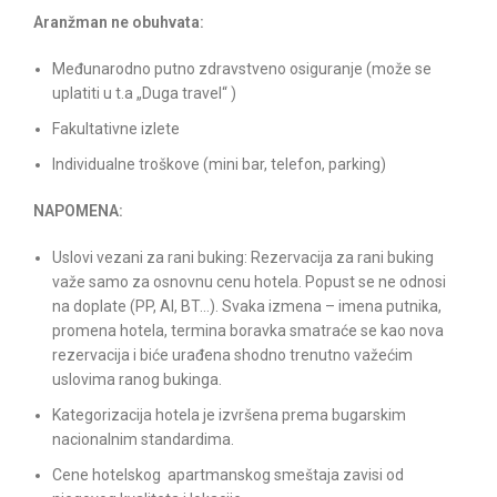
Aranžman ne obuhvata:
Međunarodno putno zdravstveno osiguranje (može se
uplatiti u t.a „Duga travel“ )
Fakultativne izlete
Individualne troškove (mini bar, telefon, parking)
NAPOMENA:
Uslovi vezani za rani buking: Rezervacija za rani buking
važe samo za osnovnu cenu hotela. Popust se ne odnosi
na doplate (PP, AI, BT…). Svaka izmena – imena putnika,
promena hotela, termina boravka smatraće se kao nova
rezervacija i biće urađena shodno trenutno važećim
uslovima ranog bukinga.
Kategorizacija hotela je izvršena prema bugarskim
nacionalnim standardima.
Cene hotelskog apartmanskog smeštaja zavisi od