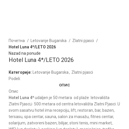
Kliknite za uvećanje
Почетна
Letovanje Bugarska
Zlatni pjasci
Hotel Luna 4*/LETO 2026
Nazad na ponude
Hotel Luna 4*/LETO 2026
Категорије:
Letovanje Bugarska
,
Zlatni pjasci
Podeli:
ОПИС
Опис
Hotel Luna 4*
udaljen je 50 metara od plaže letovališta
Zlatni Pjasci,i 500 metara od centra letovališta Zlatni Pjasci .U
svom sasatvu hotel ima recepciju, lift, restoran, bar, bazen,
tersasu, spa centar, sauna, salon za masažu, fitnes centar,
solarijum, zatvoreni bazen, bilijar, stoni tenis, mini market,