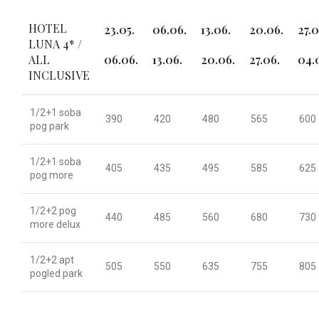
HOTEL
23.05.
06.06.
13.06.
20.06.
27.0
LUNA 4* /
ALL
06.06.
13.06.
20.06.
27.06.
04.0
INCLUSIVE
1/2+1 soba
390
420
480
565
600
pog park
1/2+1 soba
405
435
495
585
625
pog more
1/2+2 pog
440
485
560
680
730
more delux
1/2+2 apt
505
550
635
755
805
pogled park